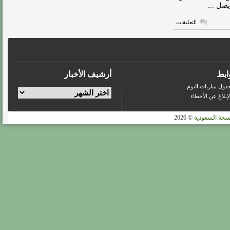
مغلقة
صل ...
على
التعليقات
الهلال
يقرر
استدعاء
وليد
الأحمد
مغلقة
ابط
أرشيف الأخبار
دول مباريات اليوم
لإبلاغ عن الأخطاء
سخة السعودية
© 2026