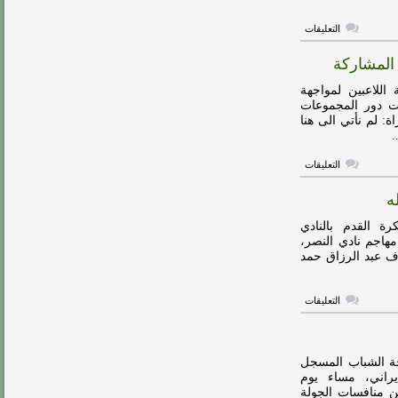
على
التعليقات
التعاون
يعلن
 المشاركة
ضم
الأحمد
لمدة
اللاعبين لمواجهة
موسمين
ات دور المجموعات
مغلقة
: لم نأتي الى هنا
.
على
التعليقات
الأحمد:
طموحنا
ه
المنافسة
الآسيوية..
وليس
ة القدم بالنادي
مجرد
هاجم نادي النصر،
المشاركة
اف عبد الرزاق حمد
مغلقة
على
التعليقات
مدافع
الفيصلي
يحسم
موقفه
من
جة الشباب المسجل
شكوى
يراني، مساء يوم
حمد
ن منافسات الجولة
الله