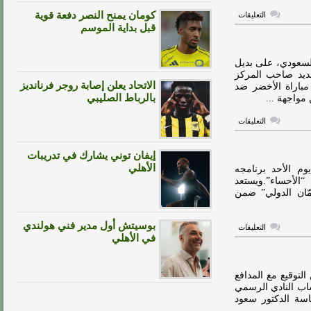
على
كومان يمنح النصر دفعة قوية
التعليقات
ضربة
قبل بداية الموسم
قوية
للأخضر
قبل
كأس
لسعودي، على بديل
العالم
حديد صاحب المركز
2026
الاتحاد يعلن إصابة روجر فرنانديز
مباراة الأخضر ضد
مغلقة
بالرباط الصليبي
على
التعليقات
رينارد
يحدد
بديل
إيفان توني يشارك في تدريبات
وليد
الأحمد
الأهلي
م الأحد برنامجه
أمام
“الأحساء”.ويستعد
الإمارات
مّان الدولي” ضمن
مغلقة
بوسيتش أول مدير فني هولندي
على
التعليقات
الأحمد
في الأهلي
يغيب
عن
مران
الأخضر
لتوقيع مع المدافع
مغلقة
اب النادي الرسمي
ئاسة الدكتور سعود