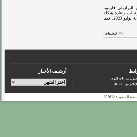
أوليفيرا
مغلقة
لبرازيلي فابينيو،
يبات وإعادة هيكلة
الفريق للموسم المقبل.وانضمَّ فابينيو، إلى صفوف الاتحاد نهاية يوليو 2023، فيما
على
التعليقات
من
بينهم
فابينيو..
الاتحاد
يحسم
مصير
الثلاثي
مغلقة
ابط
أرشيف الأخبار
دول مباريات اليوم
لإبلاغ عن الأخطاء
سخة السعودية
© 2026