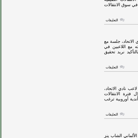
في سوق الانتقالات
على
التعليقات
الاتحاد
ينافس
آينتراخت
فرانكفورت
على
ي الاتحاد، جلسة مع
ضم
ه مع اللاعبين في
أونيديكا
لتأكيد نريد تحقيق
مغلقة
على
التعليقات
فيسينغ
للاعبي
الاتحاد..
دعونا
نستمتع
عب نادي الاتحاد،
بالعمل
ل فترة الانتقالات
معًا
ندية أوروبية ترغب
مغلقة
على
التعليقات
الغموض
يحيط
بمستقبل
ديابي
مع
الألماني الشاب ينز