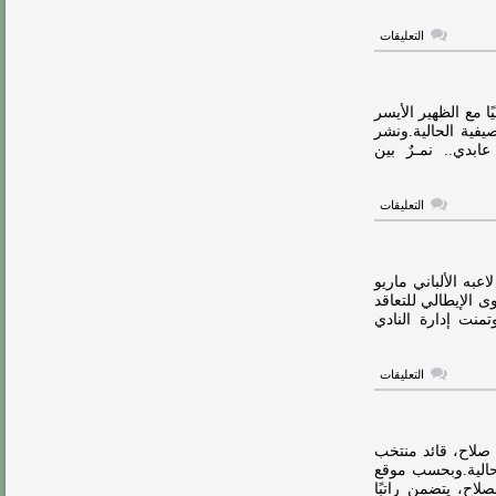
على
التعليقات
الاتحاد
على
بعد
خطوة
من
ا مع الظهير الأيسر
ضم
يفية الحالية.ونشر
لاعب
دي.. نمـرٌ بين
ألميريا
مغلقة
على
التعليقات
رسميًا..
الاتحاد
يتعاقد
مع
فارس
به الألباني ماريو
عابدي
 الإيطالي للتعاقد
مغلقة
تمنت إدارة النادي
على
التعليقات
رسميًا..
الاتحاد
يوافق
على
رحيل
 صلاح، قائد منتخب
ميتاي
لحالية.وبحسب موقع
مغلقة
صلاح، يتضمن راتبًا