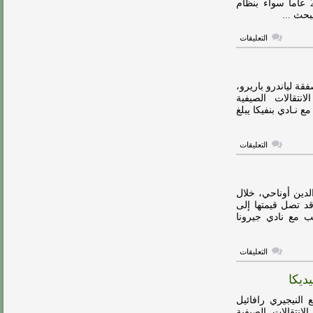
مفاوضات للحصول على خدمات اللاعب البالغ من العمر 28 عاماً سواء بنظام
مغلقة
على
التعليقات
الاتحاد
يفاوض
الاتفاق
لضم
مختار
ة لياندرو باريرو،
علي
تقالات الصيفية
مغلقة
 نـادي بنفيكا يبلغ
على
التعليقات
الاتحاد
يتحرك
لضم
لاعب
بنفيكا
لدين أوناحي، خلال
مغلقة
قد تصل قيمتها إلى
ب مع نادي جيرونا
على
التعليقات
الاتحاد
يقترب
ديكا
من
ضم
أوناحي
النيجيري رافائيل
مغلقة
انتقالات الصيفية