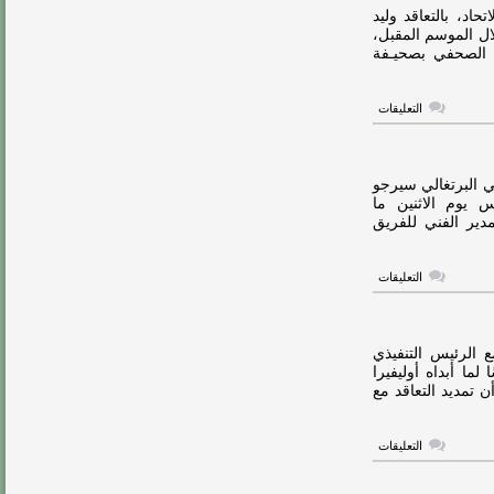
للموسم
د، بالتعاقد وليد
الجديد
ال الموسم المقبل،
مغلقة
، الصحفي بصحيـفة
على
التعليقات
حقيقة
اهتمام
الاتحاد
بالتعاقد
مع
ني البرتغالي سيرجو
الركراكي
 يوم الاثنين ما
مغلقة
مدير الفني للفريق
على
التعليقات
الاتحاد
يعلن
رحيل
كونسيساو
مغلقة
 الرئيس التنفيذي
ما أبداه أوليفيرا
ن تمديد التعاقد مع
على
التعليقات
الاتحاد
يمدد
عقد