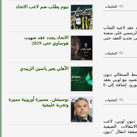
على
نيوم يطلب ضم لاعب الاتحاد
التعليقات
نيوم
يطلب
ضم
لاعب
الاتحاد
 عقد لاعبه الشاب
مغلقة
 عبر حسابه الرسمي على منصة
الاتحاد يجدد عقد صهيب
ى تجديد العقد حتى
هوساوي حتى 2029
على
التعليقات
الاتحاد
يجدد
عقد
الأهلي يعير ياسين الزبيدي
صهيب
هوساوي
سط السنغالي ديون
حتى
لعميد مع لوبي بعقد
2029
يمتد حتى عام 2029، حيث بلغت قيمة الصفقة 13 مليون يورو، إضافة إلى 6
مغلقة
بوسيتش.. مسيرة أوروبية مميزة
على
التعليقات
رسمياً..
وتجربة خليجية
الاتحاد
يضم
ديون
لوبي
 ديون لوبي، لاعب
مغلقة
نتقالات الصيفية
فقة انتقال “ديون