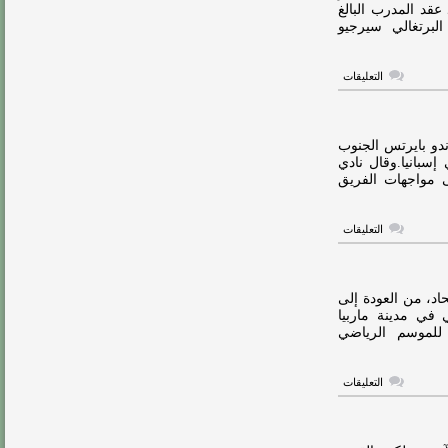
الاتحاد
عقد المدرب البالغ
مغلقة
ب البرتغالي سيرجيو
على
التعليقات
رسمياً…
الاتحاد
يعلن
التعاقد
مع
اندو بايرتس الجنوب
ينز
سبانيا.وقال نادي
فيسينج
 مواجهات الفريق
مغلقة
على
التعليقات
الاتحاد
يواجه
أورلاندو
بايرتس
ودياً
اد، من العودة إلى
مغلقة
 في مدينة ماربيا
 للموسم الرياضي
على
التعليقات
نبأ
سعيد
في
الاتحاد
بشأن