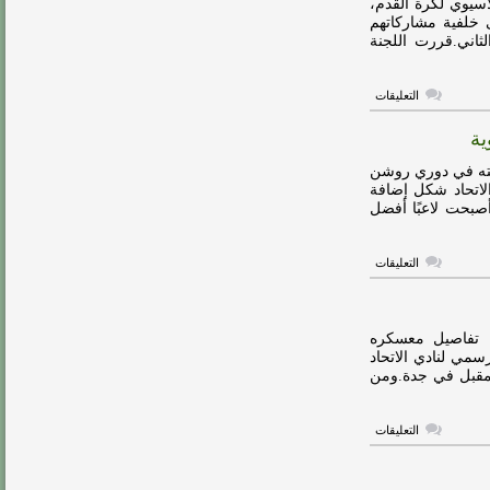
لآسيوي لكرة القدم،
بيرجوين
ى خلفية مشاركاتهم
مغلقة
ثاني.قررت اللجنة
على
التعليقات
الاتحاد
الآسيوي
ية
يعاقب
الهلال
والأهلي
ربته في دوري روشن
والاتحاد
الاتحاد شكل إضافة
مغلقة
صبحت لاعبًا أفضل
على
التعليقات
فابينيو:
الاتحاد
شكل
إضافة
كبيرة
 تفاصيل معسكره
لمسيرتي
سمي لنادي الاتحاد
الكروية
داية المعسكر ستكون في 7 يوليو المقبل في جدة.ومن
مغلقة
على
التعليقات
إسبانيا
تستضيف
معسكر
الاتحاد