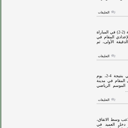
على
التعليقات
بالأرقام..
الاتحاد
يتحرك
للتعاقد
مع
هاي كورة – تعادل نادي الاتحاد مع نظيره ملقا الإسباني بنتيجة (2-2) في المباراة
صلاح
عدادي المقام في
مغلقة
لدقيقة الأولى، ثم
على
التعليقات
الاتحاد
يتعادل
مع
ملقا
الإسباني
هاي كورة – خسر نادي الاتحاد أمام ريال مايوركا الإسباني بنتيجة 4-2، يوم
وديًا
 المقام في مدينة
مغلقة
 الموسم الرياضي
.
على
التعليقات
الاتحاد
يخسر
أمام
ريال
مايوركا
لاعب وسط الاتفاق،
برباعية
، دخل العميد في
وديًا