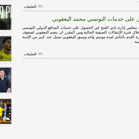
..
على
التعليقات
منتخب
تونس
 على خدمات التونسي محمد اليعقوبي
يستدعي
اليعقوبي
لمواجهة
 مجلس إدارة نادي الفتح في الحصول على خدمات المدافع الدولي التونسي
ليبيا
لال فترة الإنتقالات الصيفية الحالية.ومن المقرر ان ينضم اليعقوبي لصفوف
في
ة القدم بالنادي لمدة موسم واحد.وسبق لليعقوبي تمثيل عدد كبير من الإندية
تصفيات
ة ...
كأس
العالم
مغلقة
على
التعليقات
الفتح
يحصل
على
خدمات
التونسي
محمد
اليعقوبي
مغلقة