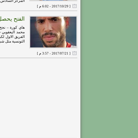
المركز السادس .
[ 2017/10/29 - 6:02 م ]
الفتح يحصل
هاي كورة – نجح
محمد اليعقوبي خ
الفريق الاول لكر
التونسية مثل شبيب
[ 2017/07/21 - 3:57 م ]