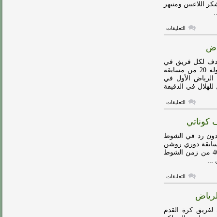
ر اللاعبين ومنبهر
الهلال
والرياض
مغلقة
على
التعليقات
لموشي:
الهلال
اض
لم
يظهر
بمستوى
بهدف لكل فريق في
جيد..
المباراة التي أقيمت مساء يوم الجمعة ضمن منافسات الجولة 20 من مسابقة
ونحن
الرياض الأول في
خسرنا
نقطتين
ل للهلال في الدقيقة
مغلقة
على
التعليقات
فيديو:
الهلال
 كوناتي
يواصل
نزيف
النقاط
 دون رد في الشوط
بتعادل
امة حالياً ضمن منافسات الجولة 20 من مسابقة دوري روشن
مع
لكرة القدم.وسجل كوناتي هدف الرياض الأول في الدقيقة 46 من زمن الشوط
الرياض
مغلقة
...
على
التعليقات
فيديو:
الشوط
لرياض
الأول…
الرياض
يباغت
لفريق كرة القدم
الهلال