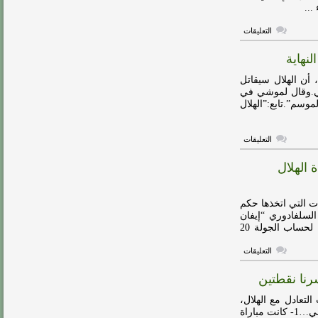
للصدارة
مغلقة
على
التعليقات
بيانًا
إعلاميًا…
نهاية
الهلال
يستغرب
من
أن الهلال سيقاتل
الحالات
ي.وقال لموشي في
التحكيمية
وسم”.تابع:”الهلال
المريبة
مغلقة
على
التعليقات
مدرب
الرياض:
الهلال
الهلال
سيحارب
على
اللقب
ت التي اتخذها حكم
حتى
النهاية
لسلفادوري “إيفان
مغلقة
بارتون” الجدل في المباراة التي حسمها التعادل الإيجابي 1-1 لحساب الجولة 20
على
التعليقات
المرداسي
يحسم
رنا نقطتين
الجدل
حول
قرارات
لرياض، عن أسباب التعادل مع الهلال،
حكم
في دوري روشن للمحترفين.قال لموشي في المؤتمر الصحافي…1- كانت مباراة
مباراة