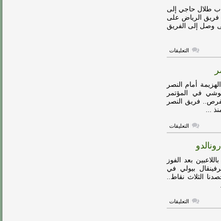
على
الرياض
لشاب طلال حاجي إلى
في
فريق الرياض على
مباراة
تى وصل إلى الفريق
مثيرة
مغلقة
على
التعليقات
رسميًّا..
الاتحاد
ر
يُعلن
إعارة
حاجي
ب فريق ‎الرياض، على الهزيمة أمام النصر
مغلقة
وشي في المؤتمر
الصحافي…1- المباراة كانت جيدة.. وكانت لدينا العديد من الفرص.. فريق ‎النصر
على
التعليقات
لموشي:
كان
بإمكاننا
العودة
في
إيطالي ستيفانو بيولي مدرب نادي ‎النصر باللاعبين بعد الفوز
النتيجة
فينقال بيولي في
أمام
 كانت جيدة وحصدنا الثلاث نقاط..
النصر
مغلقة
على
التعليقات
بيولي:
الفريق
ليس