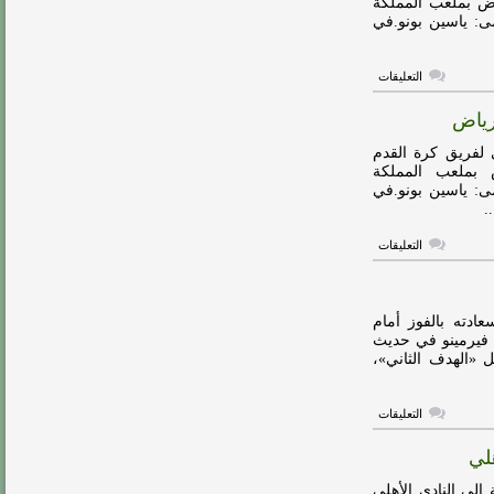
ياض بملعب المملكة
بهدف
مى: ياسين بونو.في
كوناتي
مغلقة
على
التعليقات
خيسوس
يعلن
رياض
تشكيلة
الهلال
الرسمية
 لفريق كرة القدم
لمواجهة
ض بملعب المملكة
الرياض
مى: ياسين بونو.في
مغلقة
.
على
التعليقات
ميتروفيتش
يزين
تشكيلة
الهلال
المتوقعة
ائد فريق ‎الأهلي، على سعادته بالفوز أمام
أمام
رفين.قال فيرمينو في حديث
الرياض
 «الهدف الثاني»،
مغلقة
على
التعليقات
فيرمينو
يعلق
لي
على
فوز
الأهلي
 فريق ‎الرياض، التهنئة إلى النادي الأهلي