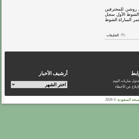
11
لاعب
ي روشن للمحترفين
فقط..
من عمر المسابقة.والشوط الأول سجل
وسعيد
اللاعب ساديو ماني في الدقيقة 41 من عمر المباراة.الشوط
بأداء
رونالدو
مغلقة
على
التعليقات
فيديو…
النصر
يستعيد
توازنه
بالفوز
على
الرياض
مغلقة
ابط
أرشيف الأخبار
دول مباريات اليوم
لإبلاغ عن الأخطاء
سخة السعودية
© 2026