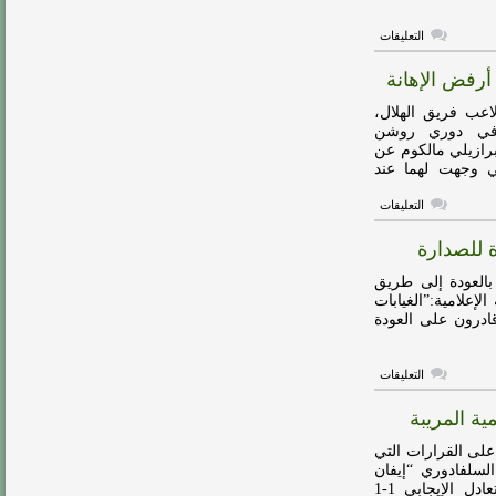
على
التعليقات
الرياض
يسخر
أرفض الإهانة
من
بيان
الهلال
هاي كورة ـ وجه الصربي سيرجي ميلينكوفيتش-سافيتش لاعب فريق ‎الهلال،
بعد
 في دوري روشن
أزمة
رازيلي مالكوم عن
التحكيم
مغلقة
ي وجهت لهما عند
على
التعليقات
سافيتش:
أتقبل
ة للصدارة
النقد
وصافرات
الاستهجان..
بالعودة إلى طريق
لكن
لإعلامية:”الغيابات
أرفض
 قادرون على العودة
الإهانة
مغلقة
على
التعليقات
اليامي:
الدوري
ية المريبة
ما
زال
طويلًا،
على القرارات التي
قادرون
لسلفادوري “إيفان
على
بارتون” غضب جماهير الهلال بعد المباراة التي حسمها التعادل الإيجابي 1-1
العودة