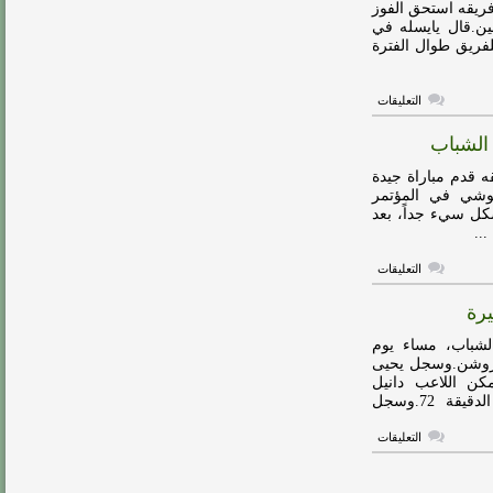
الرياض
لنادي ‎الأهلي، على أن فريقه استحق الفوز
مغلقة
وشن للمحترفين.قال يايسله في
مهور للفريق طوال الفترة
على
التعليقات
يايسله:
استحقينا
 الشباب
الفوز
أمام
الرياض…
ادي ‎الرياض، أن فريقه قدم مباراة جيدة
وجمهور
وشي في المؤتمر
الأهلي
اة بشكل سيء جداً، بعد
على
حق
..
مغلقة
على
التعليقات
لموشي:
قدمنا
رة
أفضل
مباراة
لنا
لشباب، مساء يوم
هذا
إطار منافسات الجولة الـ 15 بدوري روشن.وسجل يحيى
الموسم
دف الأول لفريق الرياض في الدقيقة 56.وتمكن اللاعب دانيل
أمام
الشباب
بودينسي من تسجيل هدف التعادل لفريق الشباب في الدقيقة 72.وسجل
مغلقة
على
التعليقات
الشباب
يقلب
الطاولة