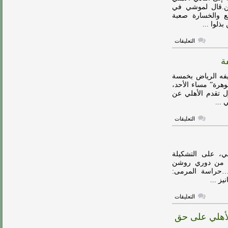
أمام
ن للمحترفين.قال لموشي في
الرياض
ل رائع والخسارة صعبة
مغلقة
ذلوا ...
على
التعليقات
لموشي:
أتحمل
ة
مسؤولية
الهزيمة
كاملة
يفه الرياض بخمسة
أمام
هرة” مساء الأحد،
الأهلي
لشوط الأول تقدم الأهلي عن
مغلقة
على
التعليقات
فيديو…
الأهلي
يقسو
على
الرياض
ي، على التشكيلة
بخماسية
لمتوقعة لمواجهة الرياض مساء يوم الأحد في الجولة 17 من دوري روشن
نظيفة
ي…حراسة المرمى:
مغلقة
ز ...
على
التعليقات
تشكيلة
الأهلي
الأهلي على حق
المتوقعة
لمباراة