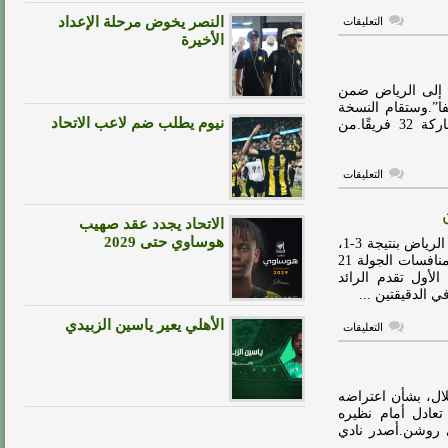
على
النصر يخوض مرحلة الإعداد
التعليقات
فيديو…
الأخيرة
القادسية
يتخطى
الرياض
ويقترب
ة 2025 بنسخته الجديدة إلى الرياض ضمن
من
يفا”.وستقام النسخة
الوصافة
نيوم يطلب ضم لاعب الاتحاد
الجديدة من البطولة في الولايات المتحدة الأمريكية، بمشاركة 32 فريقًا.من
مغلقة
على
التعليقات
كأس
العالم
للأندية
الاتحاد يجدد عقد صهيب
يصل
الرياض
هوساوي حتى 2029
هاي كورة ـ نجح فريق الرائد في التغلب على حساب مضيفه الرياض بنتيجة 3-1،
مغلقة
في المباراة التي جرت بينهما مساء يوم الخميس، في إطار منافسات الجولة 21
أول تقدم الرائد
الدقيقتين ...
الأهلي يعير ياسين الزبيدي
على
التعليقات
الرائد
يتفوق
على
الرياض
بثلاثية
لال، بشأن اعتراضه
في
تعادل أمام نظيره
دوري
، بنتيجة 1-1، في الجولة الـ 20 بدوري روشن.أصدر نادي
روشن
مغلقة