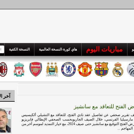
مباريات اليوم
و
هاي كورة-النسخة العالمية
النسخة الكفية
آخر ال
 الفتح للتعاقد مع سانشيز
 تقرير صحفي عن تفاصيل عقد نادي الفتح، للتعاقد مع التشيلي ألكيسيس
مارسيليا الفرنسي، خلال الصيف الجاريوبحسب الصحفي الإيطالي فابريزيو
رومانو، تضمن عرض الفتح التوقيع مع سانشيز حتى صيف 2024، مع خيار التمديد لموسم آخر.من
لمهاجم ...