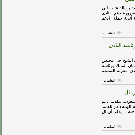
تحصل
على
ة رسالة عتاب الي
حقوق
بضرورة دعم النادي
الدوري
 أندية حملة “ادعم
السعودي
مغلقة
على
التعليقات
تركي
أل
اسه النادي
الشيخ
يوجه
رسالة
عتاب
ال الشيخ حل مجلس
الي
جماهير
ان المالك برئاسه
الأهلي
لذى نشرته الصفحة
مغلقة
على
التعليقات
حل
مجلس
إدارة
النصر
وتكليف
عودية بتقديم دعم
سلمان
 الهيئة دعم للعميد
المالك
العاجلة. يذكر أن ال
برئاسه
النادي
لنهاية
الموسم
على
التعليقات
مغلقة
تركي
آل