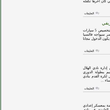
ي كان اخرها تكفله
السعودي
مغلقة
على
التعليقات
تركي
ال
الشيخ
يعتذر
عن
وّجه تركي آل الشيخ رئيس هيئة الرياضة السعودية ، بتخصيص 5 سيارات
الرئاسه
ر سيواجه فالنسيا
الشرفية
يكون الدخول مجانا
للأهلي
المصري
مغلقة
على
التعليقات
5
سيارات
للسحب
عليها
في
ارة نادي الهلال
مهرجان
م ببطولة الدوري
اعتزال
لكرة القدم بنادي
الهريفي
مغلقة
على
التعليقات
الأمير
نواف
بن
سعد
يستقيل
ضة بمعسكر إعدادي
من
 الغامدي في نادي