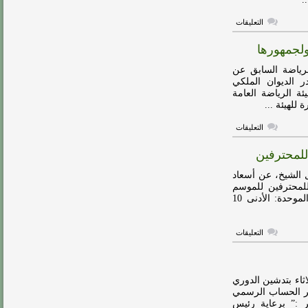
على
التعليقات
ال
الشيخ
ولجمهورها
يوجه
رسالة
للجمهور
رياضة السابق عن
الرياضي
 الديوان الملكي
السعودي
ة الرياضة العامة
مغلقة
للهيئة ...
على
التعليقات
ال
الشيخ
للمحترفين
:
جئت
محبا
 الشيخ، عن أسعاد
للرياضة
لمحترفين للموسم
واغادرها
الجديد. وجاءت أسعار التذاكر على النحو التالي: الفئة الموحدة: الأدنى 10
محبا
لها
ولجمهورها
مغلقة
على
التعليقات
أسعار
تذاكر
كأس
دوري
الأمير
ثاء بتدشين الدوري
محمد
موسم الرياضي (2018-2019). ونشر الحساب الرسمي
بن
ر :” برعاية رئيس
سلمان