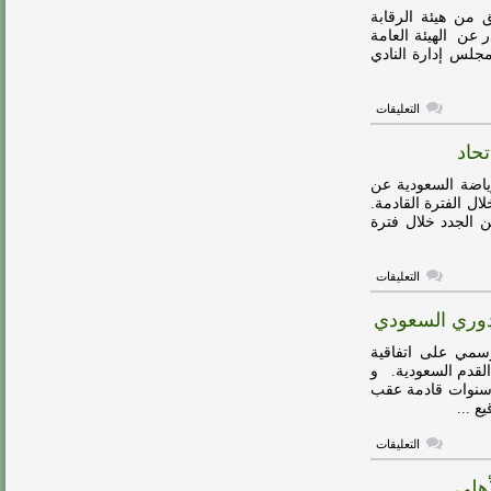
لمتابعة
 من هيئة الرقابة
اللاعبين
 عن الهيئة العامة
السعوديين
جلس إدارة النادي
المحترفين
في
إسبانيا
مغلقة
على
التعليقات
هيئة
الرياضة
تحاد
تعلن
نتائج
التحقيق
ياضة السعودية عن
بشأن
ال الفترة القادمة.
ملف
ن الجدد خلال فترة
نادي
الاتحاد
مغلقة
على
التعليقات
«تركي
ال
دوري السعودي
الشيخ»
يجهز
مفاجأة
مي على اتفاقية
كبيرة
القدم السعودية. و
لجماهير
وقيع العقد الجديد مع شركة الاتصالات السعودية لمدة 10 سنوات قادمة عقب
الاتحاد
مغلقة
 ...
على
التعليقات
شركة
الاتصالات
أهلي
السعودية