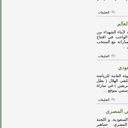
للمحترفين
مغلقة
على
التعليقات
هيئة
الرياضة
لعالم
تدشن
الدوري
السعودي
لأبناء الشهداء من
مغلقة
ن أبناء شهداء الواجب في افتتاح
تخب في مباراته مع المنتخب
...
على
التعليقات
تكريم
لأبناء
عودي
الشهداء
السعوديين
في
 العامة للرياضة
افتتاح
تقى الهلال ( بطل
كأس
ريفين ) في مباراة
العالم
مغلقة
على
التعليقات
آل
الشيخ
لي المصري
”
لندن”
الأقرب
سعودية، و اللجنة
لاستضافة
ي المصري. جماهير
السوبر