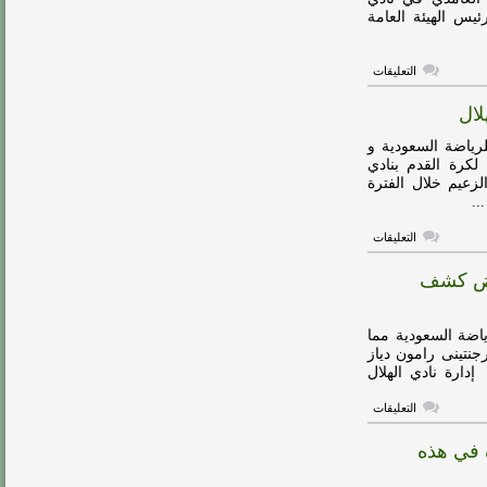
رئاسة
يس الهيئة العامة
الهلال
مغلقة
على
التعليقات
تركي
ال
لال
الشيخ
يتكفل
بمعسكر
ياضة السعودية و
إعدادي
لكرة القدم بنادي
للغامدي
لزعيم خلال الفترة
مغلقة
..
على
التعليقات
تركي
ال
عرض كشف
الشيخ
:
ياسر
القحطاني
اضة السعودية مما
“عاله”
على
جنتينى رامون دياز
الهلال
إدارة نادي الهلال
مغلقة
على
التعليقات
تركي
ال
 في هذه
الشيخ
يبرئ
نفسه