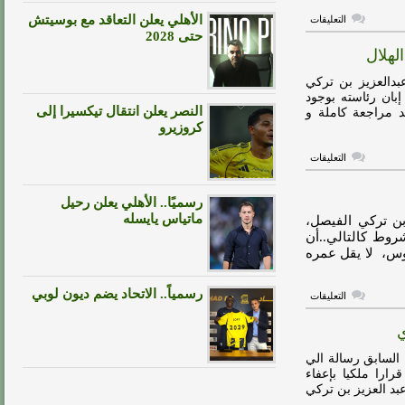
على
الأهلي يعلن التعاقد مع بوسيتش
التعليقات
هيئة
حتى 2028
الرياضة
لهلال
تقـيم
احتفالية
خاصة
بدالعزيز بن تركي
للاعبي
بان رئاسته بوجود
الأخضر
النصر يعلن انتقال تيكسيرا إلى
 بعد مراجعة كاملة و
مغلقة
كروزيرو
على
التعليقات
هيئة
الرياضة
توضح
رسميًا.. الأهلي يعلن رحيل
حقيقة
تلقى
ماتياس يايسله
بن تركي الفيصل،
تقارير
روط كالتالي..أن
مالية
من
يوس، لا يقل عمره
الهلال
مغلقة
رسمياً.. الاتحاد يضم ديون لوبي
على
التعليقات
هيئة
الرياضة
ي
تعلن
شروط
رئاسة
 السابق رسالة الي
الأندية
رارا ملكيا بإعفاء
السعودية
عبد العزيز بن تركي
مغلقة
.