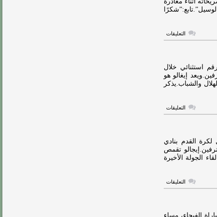
حاته أثناء مغادرة
الإنتقال
وسيل”.تابع:”شكرًا
لدوري
روشن
مغلقة
على
التعليقات
إيغالو:
نسعى
للفوز
على
الزمالك
قم استثنائي خلال
لإسعاد
ن.ويعد إيغالو هو
الجماهير
 فريقي الهلال والشباب.يذكر
مغلقة
على
التعليقات
إيغالو
ينفرد
برقم
استثنائي
في
 لكرة القدم بنادي
الدوري
رفين.إيجالو تقمص
مغلقة
اء الجولة الأخيرة
على
التعليقات
رسمياً:
الحاسم
إيغالو..
هداف
دوري
اراة الفيحاء، مساء