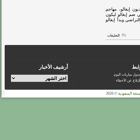
المطلوب
أمام
يون إيغالو، مهاجم
الرائد
ي ضم إيغالو ليكون
مغلقة
راضي.وبدأ إيغالو
على
التعليقات
رسميًا:
الهلال
يضم
أوديون
إيغالو
مغلقة
ابط
أرشيف الأخبار
دول مباريات اليوم
لإبلاغ عن الأخطاء
سخة السعودية
© 2026