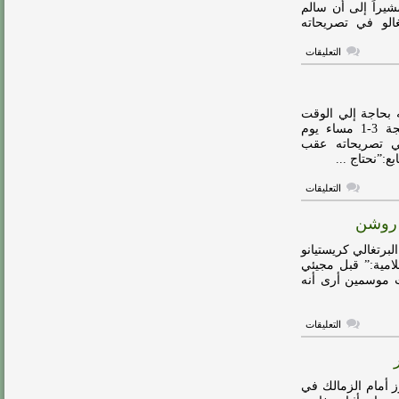
شيراً إلى أن سالم
الو في تصريحاته
على
التعليقات
إيغالو:
الهلال
قادر
على
التتويج
ه بحاجة إلي الوقت
بالمونديال..
لتقديم مستوى أفضل.تغلب الهلال على ضيفه الباطن بنتيجة 3-1 مساء يوم
والدوسري
في تصريحاته عقب
من
الأفضل
ع:”نحتاج ...
في
آسيا
على
التعليقات
مغلقة
إيغالو:
الهلال
ي روشن
يحتاج
إلي
مزيد
لبرتغالي كريستيانو
من
لامية:” قبل مجيئي
الوقت
 موسمين أرى أنه
مغلقة
على
التعليقات
إيغالو:
أتمنى
أن
يفكر
رونالدو
وز أمام الزمالك في
في