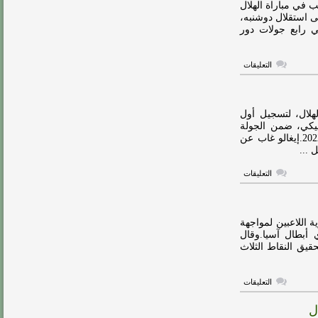
أفضل
ب في مباراة الهلال
ما
لى استقلال دوشنبه،
لدينا
ء، في رابع جولات دور
مغلقة
على
التعليقات
إيغالو
رجل
مباراة
الهلال
واستقلال
هلال، لتسجيل أول
دوشنبه
جيكي، ضمن الجولة
مغلقة
الرابعة من منافسات المجموعة الأولى لدوري أبطال آسيا 2022.إيغالو غاب عن
 ...
على
التعليقات
إيغالو
يسعى
لوضع
بصمته
الآسيوية
ة اللاعبين لمواجهة
مع
وعات بدوري أبطال آسيا.وقال
الهلال
قيق النقاط الثلاث
مغلقة
على
التعليقات
إيغالو:
هدفنا
ل
مواصلة
الانتصارات