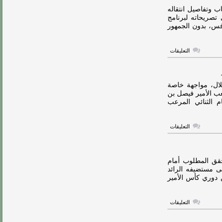
أمام
ب وتفاصيل انتقاله
الاستقلال
تصريحاته لبرنامج
مغلقة
افس، بدون الجمهور
على
التعليقات
فيديو:
إيغالو
يكشف
أسباب
وكواليس
هلال، مواجهة خاصة
انتقاله
عب الأمير فيصل بن
للهلال
 الثنائي المرعب
مغلقة
على
التعليقات
هاي_كلاسيكو:
مواجهة
خاصة
بين
السومة
حقق المطلوب أمام
وإيغالو
وز على مستضيفه الرائد
مغلقة
، مساء يوم الأحد، ضمن منافسات الجولة 24 من دوري كأس الأمير
على
التعليقات
فيديو:
إيغالو..
حققنا