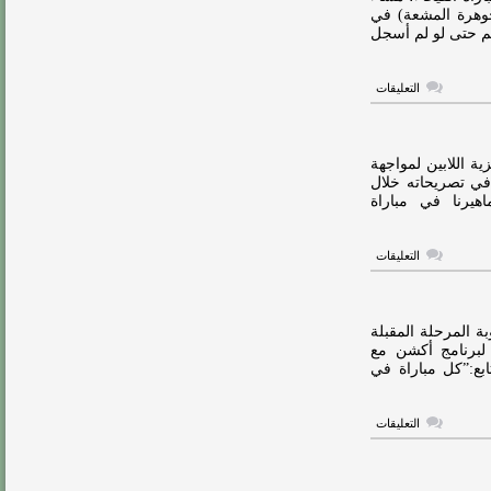
المحترفين
جوهرة المشعة) في
مغلقة
مهم حتى لو لم أسجل
على
التعليقات
إيغالو:
اللقب
أهم
من
تسجيلي
ية اللابين لمواجهة
الأهداف
في تصريحاته خلال
مغلقة
اهيرنا في مباراة
على
التعليقات
إيغالو:
لا
يوجد
فريق
صغير..
ة المرحلة المقبلة
وعلينا
لبرنامج أكشن مع
احترام
 الـ 16 سيكون أصعب”.تابع:”كل مباراة في
الفيحاء
مغلقة
على
التعليقات
إيغالو:
الأسيوية
صعبة..
سنقدم