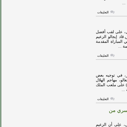
مغلقة
على
التعليقات
إيغالو
يصل
لرقم
مميز
عبر
ال، على لقب أفضل
بوابة
قاد إيجالو الزعيم
النصر
ولي، في المباراة المقدمة
مغلقة
على
التعليقات
ومن
غيره…
إيجالو
رجل
ديربي
صر، في توجيه بعض
الرياض
لو، مهاجم الهلال
مغلقة
ركلة الجزاء.ونجح الهلال في التقدم على نظيره النصر، (1-0) على ملعب الملك
...
على
التعليقات
إيغالو
يخدع
دوسري من
رونالدو
في
ديربي
الرياض
ال، على أن الزعيم
مغلقة