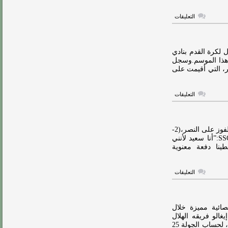
على
التعليقات
إيغالو
يبصم
على
رقم
مميز
ل لكرة القدم بنادي
مع
 هذا الموسم.وسجل
الهلال
باراة النصر، التي أقيمت على
مغلقة
على
التعليقات
إيجالو
ينفرد
بقائمة
هدافي
دوري
هاي كورة – أعرب أوديون إيغالو، مهاجم الهلال، عن سعادته بالفوز على النصر،(2-
روشن
0) في لقاء ديربي الرياض.قال إيغالو في تصريحاته لشبكة SSC:”أنا سعيد لأنني
مغلقة
طينا دفعة معنوية
على
التعليقات
إيغالو:
الفوز
بالنسبة
لي
أهم
صائية مميزة خلال
من
الو فريقه الهلال
تسجيل
للفوز على النصر، (2-0) مساء يوم الثلاثاء، في ديربي الرياض، لحساب الجولة 25
الأهداف