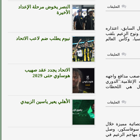
على
النصر يخوض مرحلة الإعداد
التعليقات
رسميا..
الأخيرة
الوحدة
يعلن
التعاقد
مع
ل السابق، اعتذاره
إيغالو
وتوج الزعيم بلقب
مغلقة
نيوم يطلب ضم لاعب الاتحاد
ا، وكأس العالم
على
التعليقات
إيغالو
يعتذر
لجماهير
الاتحاد يجدد عقد صهيب
الهلال
مغلقة
هوساوي حتى 2029
أصعب مدافع واجهه
لإعلامية:”الدوري
ال هي اللحظات
الأهلي يعير ياسين الزبيدي
على
التعليقات
إيغالو
يختار
أصعب
مدافع
واجهه
صائية مميزة خلال
في
 سوفاسكور، وصل
الدوري
ة.كما نجح مهاجم الزعيم في
مغلقة