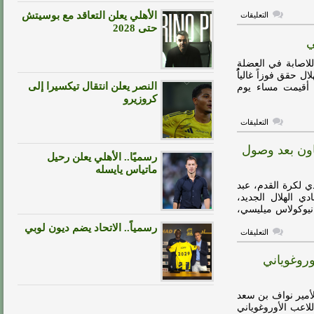
على
الأهلي يعلن التعاقد مع بوسيتش
التعليقات
الهلال
حتى 2028
يفتقد
ي
خدمات
ميليسي
لمدة
اصابة في العضلة
ثلاث
 حقق فوزاً غالياًُ
أسابيع
النصر يعلن انتقال تيكسيرا إلى
ي أقيمت مساء يوم
مغلقة
كروزيرو
على
التعليقات
الهلال
يعلن
عاون بعد وصول
عن
رسميًا.. الأهلي يعلن رحيل
التشخيص
المبدئي
ماتياس يايسله
لإصابة
ي لكرة القدم، عبد
ميليسي
مغلقة
ي الهلال الجديد،
نيوكولاس ميليسي،
رسمياً.. الاتحاد يضم ديون لوبي
على
التعليقات
رسمياً
..
وروغوياني
ميليسي
جاهز
للمشاركة
في
أمير نواف بن سعد
مباراة
التعاون
اللاعب الأوروغوياني
بعد