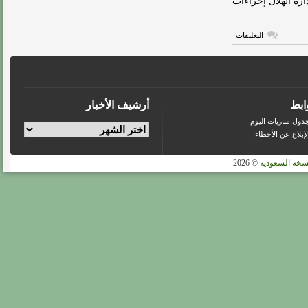
ارة الهلال إجراءات
لندن
مغلقة
على
التعليقات
الهلال
يتعاقد
مع
الأوروغوياني
نيوكولاس
ميليسي
مغلقة
ابط
أرشيف الأخبار
دول مباريات اليوم
لإبلاغ عن الأخطاء
سخة السعودية
© 2026