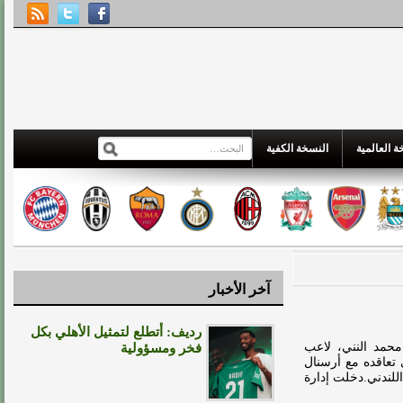
 العالمية
النسخة الكفية
آخر الأخبار
رديف: أتطلع لتمثيل الأهلي بكل
محمد النني، لاعب
فخر ومسؤولية
 تعاقده مع أرسنال
بقميص الفريق اللندني.دخلت إدارة