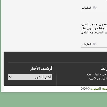
على
التعليقات
فيديو:
فلاته..
الاتحاد
يفاوض
النني
مصري محمد النني،
منذ
المقبلة.وينتهي عقد
فترة
لتجديد مع النادي
مغلقة
على
التعليقات
اتحاد
جدة
يستهدف
ضم
نجم
آرسنال
مغلقة
ابط
أرشيف الأخبار
دول مباريات اليوم
لإبلاغ عن الأخطاء
سخة السعودية
© 2026