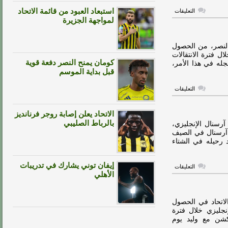
على
استبعاد العبود من قائمة الاتحاد
التعليقات
الخلود
لمواجهة الجزيرة
يقترب
من
ضم
لاعب
لنصر، من الحصول
أرسنال
 فترة الانتقالات
السابق
كومان يمنح النصر دفعة قوية
جله في هذا الأمر،
مغلقة
قبل بداية الموسم
على
التعليقات
حقيقة
اقتراب
النصر
الاتحاد يعلن إصابة روجر فرنانديز
من
التعاقد
بالرباط الصليبي
رسنال الإنجليزي،
مع
 آرسنال في الصيف
نجم
د رحيله في الشتاء
آرسنال
مغلقة
إيفان توني يشارك في تدريبات
على
التعليقات
والد
الأهلي
النني
يعلق
على
مفاوضات
لاتحاد في الحصول
الاتحاد
جليزي خلال فترة
مغلقة
 أكشن مع وليد يوم