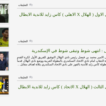
على
التعليقات
استعدادات
رائعة
X الاهلى ) كاس زايد للاندية الابطال
لنهائي
كأس
زايد
للأندية
الأبطال
مغلقة
على
التعليقات
هدف
الهلال
ل : انتهى شوط وتبقى شوط في الإسكندرية
الاول
(
الهلال
 الامير محمد بن فيصل رئيس نادي الهلال التوفيق للفريق الأول لكرة القدم
X
ة الذهاب امام نادي الاتحاد السكندري بالبطولة العربية.ووضع نادي الهلال قدماً
الاهلى
ة كأس زايد للأندية بالفوز على نادي الاتحاد السكندري بثلاثة اهداف مقابل ...
)
كاس
زايد
للاندية
على
الابطال
التعليقات
رئيس
مغلقة
الهلال
 X الاتحاد ) كاس زايد للاندية الابطال
:
انتهى
شوط
وتبقى
شوط
في
الإسكندرية