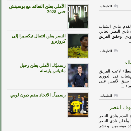
على
الأهلي يعلن التعاقد مع بوسيتش
التعليقات
النصر
حتى 2028
يعلن
شفاء
عبدالله
الاسطاء
قدم بنادي الشباب
من
 نادي النصر الحالي
الإصابة
النصر يعلن انتقال تيكسيرا إلى
ودي. وحقق الفريق
مغلقة
كروزيرو
.
على
التعليقات
باهبري
يوجه
اء
رسالة
رسميًا.. الأهلي يعلن رحيل
الي
عبدالله
ماتياس يايسله
سطاء لاعب الفريق
الاسطاء
الشباب في الدوري
مغلقة
ً بشق الأنفس على
ء ...
رسمياً.. الاتحاد يضم ديون لوبي
على
التعليقات
فيديو
:
فوف النصر
النصر
يعلن
عن
القدم بنادي النصر
حجم
. وأعلن نادي النصر
إصابة
مدة موسمين. و نشر
عبدالله
الاسطاء
.