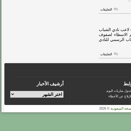
مغلقة
على
التعليقات
أول
تعليق
من
عبدالله
الاسطاء
 لاعب نادي الشباب
عقب
ضم الاسطاء لصفوف
إنتقاله
ساب الرسمي للنادي
لصفوف
النصر
مغلقة
على
التعليقات
النصر
يحصل
على
خدمات
عبدالله
الاسطاء
مغلقة
ابط
أرشيف الأخبار
دول مباريات اليوم
لإبلاغ عن الأخطاء
سخة السعودية
© 2026