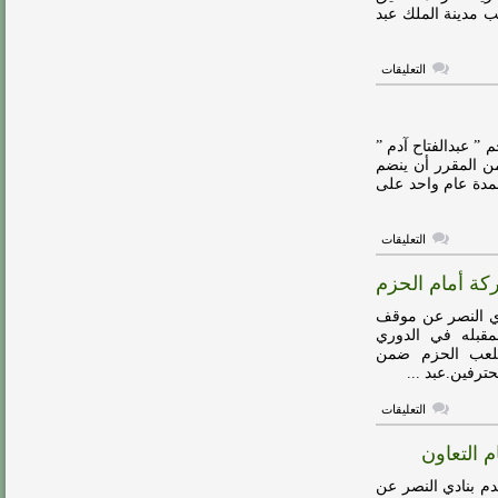
ب مدينة الملك عبد
في
الرباط
الصليبي
مغلقة
على
التعليقات
فيديو
:
عبدالفتاح
آدم…
أشكر
” عبدالفتاح آدم ”
إدارة
ومن المقرر أن ينضم
الرائد
لمدة عام واحد على
على
ثقتها
بي
مغلقة
على
التعليقات
رسمياً
:
كة أمام الحزم
الرائد
يضم
مهاجم
دي النصر عن موقف
النصر
مقبله في الدوري
بنظام
ملعب الحزم ضمن
الإعارة
مغلقة
على
التعليقات
النصر
يكشف
 التعاون
عن
موقف
عبدالفتاح
دم بنادي النصر عن
آدم