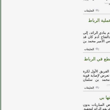
مغلقة
...
على
التعليقات
فيديو:
عبد
ملية الرباط
الفتاح
آدم
يقترب
من
 بنادي الرائد، إلى
العودة
للرائد
الفتاح آدم كان قد
مغلقة
س الأمير محمد بن
على
التعليقات
فيديو:
عبد
قطع في الرباط
الفتاح
آدم
يستكمل
علاجه
الفريق الأول لكرة
ببريدة
بعد
 تعرض لإصابة قوية
عملية
 محمد بن سلمان
الرباط
.
الصليبي
مغلقة
على
التعليقات
ضربة
موجعة..الرائد
ها بي
يعلن
إصابة
عبدالفتاح
ض المباريات بدون
آدم
يقه الرائد لتحقيق
بقطع