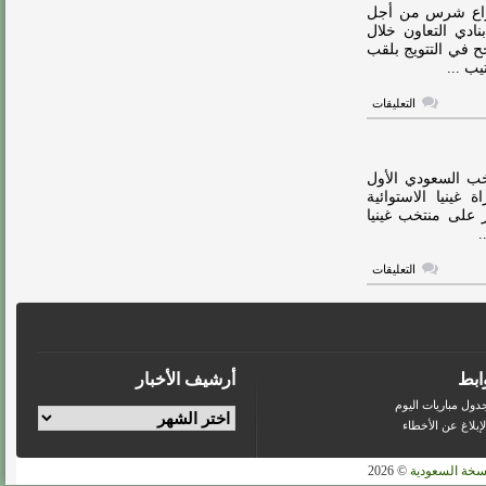
لضم
صراع شرس من أجل
عبدالفتاح
نادي التعاون خلال
آدم
ح في التتويج بلقب
مغلقة
ب ...
على
التعليقات
صراع
شرس
بين
ثلاثي
القمة
خب السعودي الأول
على
غينيا الاستوائية
ضم
 على منتخب غينيا
عبدالفتاح
آدم
مغلقة
على
التعليقات
الكشف
عن
إصابة
عبدالفتاح
آدم
مغلقة
ابط
أرشيف الأخبار
دول مباريات اليوم
لإبلاغ عن الأخطاء
سخة السعودية
© 2026