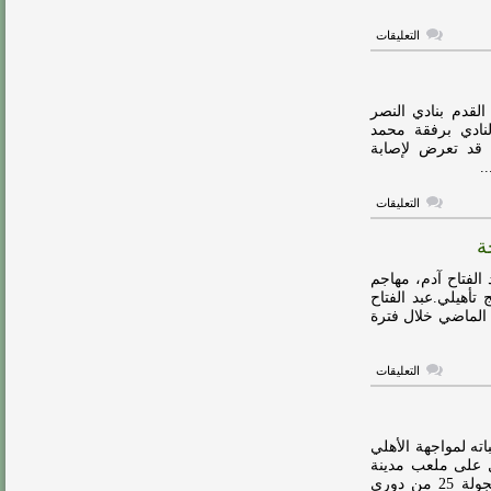
على
التعليقات
الرائد
يغلق
ملف
عبدالفتاح
آدم
القدم بنادي النصر
مغلقة
لنادي برفقة محمد
ن قد تعرض لإصابة
.
على
التعليقات
عبدالفتاح
آدم
ة
يبدأ
برنامج
تأهيلي
الفتاح آدم، مهاجم
خاص
تأهيلي.عبد الفتاح
مغلقة
 الماضي خلال فترة
على
التعليقات
عبد
الفتاح
آدم
يواصل
برنامجه
اته لمواجهة الأهلي
التأهيلي
ل على ملعب مدينة
في
الملك عبدالعزيز الرياضية بمكة المكرمة ضمن منافسات الجولة 25 من دوري
الدوحة