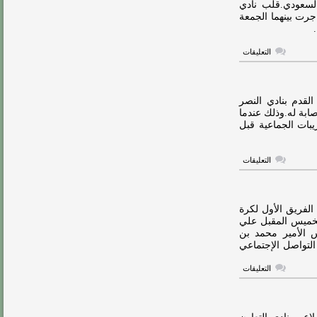
لسعودي.قلب نادي
من
 2-1 في المباراة التي جرت بينهما الجمعة
المشاركة
أمام
الحزم
مغلقة
على
التعليقات
فيديو
:
عبدالفتاح
آدم
يكشف
لقدم بنادي النصر
سر
ابة له.وذلك عندما
عدم
بات الجماعية قبل
احتفاله
أمام
التعاون
مغلقة
على
التعليقات
الإصابة
تعاود
عبدالفتاح
آدم
مجددًا
الفريق الأول لكرة
مغلقة
خميس المقبل علي
 الأمير محمد بن
لتواصل الإجتماعي
على
التعليقات
عبدالفتاح
آدم
يجري
فحص
طبي