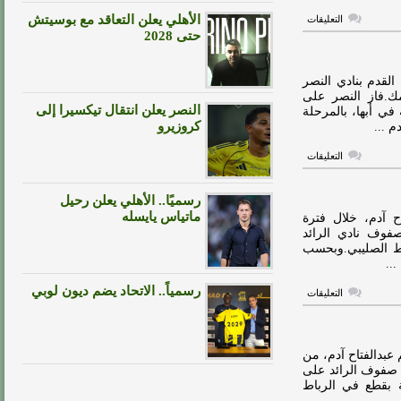
على
الأهلي يعلن التعاقد مع بوسيتش
التعليقات
التعاون
حتى 2028
يضم
عبدالفتاح
آدم
مغلقة
القدم بنادي النصر
ك.فاز النصر على
النصر يعلن انتقال تيكسيرا إلى
المحالة في أبها، بالمرحلة
كروزيرو
على
التعليقات
عبدالفتاح
آدم:
لا
رسميًا.. الأهلي يعلن رحيل
توجد
مُباراة
ماتياس يايسله
ح آدم، خلال فترة
سهلة
لصفوف نادي الرائد
في
ط الصليبي.وبحسب
الدوري
مغلقة
..
رسمياً.. الاتحاد يضم ديون لوبي
على
التعليقات
التعاون
يطلب
التعاقد
مع
مهاجم
 عبدالفتاح آدم، من
النصر
 انتقل إلي صفوف الرائد على
مغلقة
 بقطع في الرباط