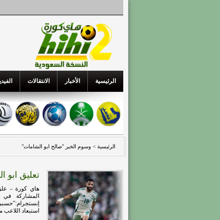
الرئيسية
الأخبار
الانتقالات
الفيدي
الرئيسية >
وسوم الخبر "صالح ابو الشامات"
تعليق ابو ا
هاي كورة – علق 
إنستجرام:”حسبي 
استبعاد اللاعب من