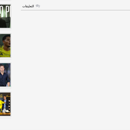
على
التعليقات
تعليق
ابو
الشامات
على
استبعاده
من
قائمة
الأخضر
مغلقة