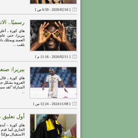
[ 2026/02/16 - 6:59 ص ]
رسميًا.. الات
هاي كورة ـ أعلن 
العميد.ويمتلك دا
بلقب ...
[ 2026/02/11 - 11:16 م ]
بيريرا: صنع
العروبة بشكل جي
المباراة:”لقد س
...
[ 2024/11/08 - 12:24 ص ]
أول تعليق م
هاي كورة – أبدى 
الجاري.كما قدم 
الاستقبال.مؤكدًا