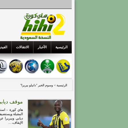
الرئيسية
الأخبار
الانتقالات
الفيدي
الرئيسية >
وسوم الخبر "دانيلو بيريرا"
موقف ديابي 
هاي كورة – استعا
ديابي وبيريرا ع
الإيقاف، ...