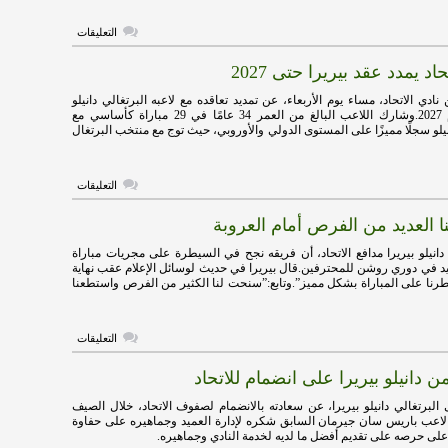
على
التعليقات
بيريرا:
مواجهة
حاد يمدد عقد بيريرا حتى 2027
الهلال
مثل
أي
نادي الاتحاد، مساء يوم الأربعاء، عن تمديد تعاقده مع لاعبه البرتغالي دانيلو
مباراة
بيريرا، حتى عام 2027.وشارك اللاعب البالغ من العمر 34 عامًا في 29 مباراة كأساسي مع
مغلقة
نيلو سجلًا مميزًا على المستوى الدولي والأوروبي، حيث توج مع منتخب البرتغال
على
التعليقات
رسميًا..
الاتحاد
نا العديد من الفرص أمام العروبة
يمدد
عقد
بيريرا
هاي كورة ـ قال دانيلو بيريرا مدافع ‎الاتحاد، أن فريقه نجح في السيطرة على مجريات مباراة
حتى
د في دوري روشن للمحترفين.قال بيريرا في حديث لوسائل الإعلام عقب نهاية
2027
يطرنا على المباراة بشكل مميز”.وتابع:”سنحت لنا الكثير من الفرص واستطعنا
مغلقة
على
التعليقات
بيريرا:
صنعنا
ن دانيلو بيريرا على انضمام للاتحاد
العديد
من
الفرص
البرتغالي دانيلو بيريرا، عن سعادته بالانضمام لصفوف الاتحاد، خلال الصيف
أمام
لاعب باريس سان جيرمان السابق شكره لإدارة العميد وجماهيره على حفاوة
العروبة
 على حرصه على تقديم أفضل ما لديه لخدمة النادي وجماهيره.
مغلقة