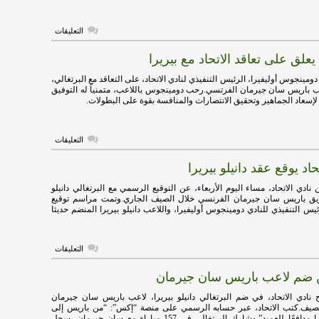
على
التعليقات
أول
تعليق
لق على تعاقد الاتحاد مع بيريرا
من
دانيلو
بيريرا
ومينجوس أوليفيرا، الرئيس التنفيذي لنادي الاتحاد، على التعاقد مع البرتغالي،
على
لاعب باريس سان جيرمان الفرتسي.رحب دومينجوس باللاعب، متمنياً له التوفيق
انضمام
 لإسعاد الجماهير وتحقيق الانتصارات والمنافسة بقوة على البطولات.
للاتحاد
مغلقة
على
التعليقات
دومينجوس
يعلق
تحاد يوقع عقد دانيلو بيريرا
على
تعاقد
الاتحاد
نادي الاتحاد، مساء اليوم الأربعاء، عن التوقيع الرسمي مع البرتغالي دانيلو
مع
ريق باريس سان جيرمان الفرنسي خلال الصيف الجاري.وتمت مراسم توقيع
بيريرا
يس التنفيذي للنادي دومينجوس أوليفيرا، واللاعب دانيلو بيريرا المنضم حديثا
مغلقة
على
التعليقات
رسمياً..
الاتحاد
لن ضم لاعب باريس سان جيرمان
يوقع
عقد
دانيلو
نادي الاتحاد، في ضم البرتغالي دانيلو بيريرا، لاعب باريس سان جيرمان
بيريرا
لصيف.كتب الاتحاد، عبر حسابه الرسمي على منصة “إكس”: “من باريس إلى
مغلقة
جدة.. دانيلو بيريرا مدافعًا للعميد”.وشارك البرتغالي في 157 مباراة مع سان جيرمان، سجل