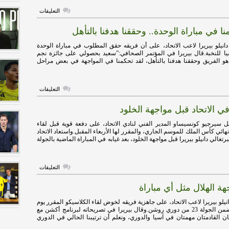
على
التعليقات
موقف
ديابي
نا في مباراة الوحدة.. وحققنا هدفنا بالتأهل
وبيريرا
من
مباراة
دانيلو بيريرا لاعب الاتحاد، على أن فريقه حقق المطلوب في مباراة الوحدة
الخلود
ا للنخبة.قال بيريرا في المؤتمر الصحافي:”سعيد بحصولي على جائزة نجم
مغلقة
م هو الفريق وحققنا هدفنا بالتأهل، لقد تحكمنا في المواجهة في بعض مراحل
على
التعليقات
بيريرا:
تحكمنا
ي الاتحاد قبل مواجهة الخلود
في
مباراة
الوحدة..
سيرجيو كونسيساو المدير الفني لنادي الاتحاد، على دفعة قوية قبل لقاء
وحققنا
ائي كأس الملك للموسم الجاري، والمقرر لها الأربعاء المقبل.واستعاد الاتحاد
هدفنا
تغالي دانيلو بيريرا قبل مواجهة الخلود، بعد غيابه في المباراة الماضية بالجولة
بالتأهل
مغلقة
على
التعليقات
دفعة
قوية
جهة الهلال مثل أي مباراة
في
الاتحاد
قبل
انيلو بيريرا لاعب الاتحاد، على جاهزية فريقه لخوض لقاء الكلاسيكو المقرر يوم
مواجهة
الجمعة المقبل ضمن الجولة 23 من دوري روشن.وقال بيريرا في تصريحاته لبرنامج أكشن مع
الخلود
لمباراتان القادمتان مهمتان في آسيا والدوري، ونعلم أن ترتيبنا الحالي في الدوري
مغلقة