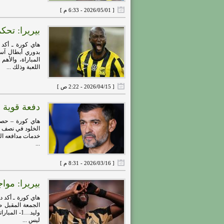
[ 2026/05/01 - 6:33 م ]
بيريرا: تحكم
هاي كورة ـ أكد 
بدوري أبطال آسي
المباراة، والأه
اللعبة وذلك ...
[ 2026/04/15 - 2:22 ص ]
دفعة قوية ف
هاي كورة – حصل 
الخلود في نصف نه
خدمات مدافعه البر
...
[ 2026/03/16 - 8:31 م ]
بيريرا: موا
هاي كورة ـ أكد د
وليد…1- ا
ليس ...