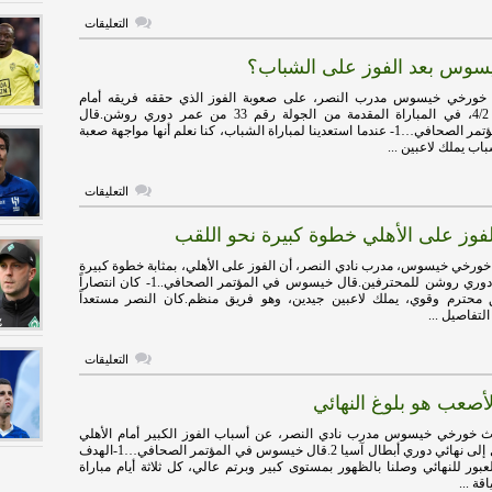
على
التعليقات
خيسوس:
الآن
يسوس بعد الفوز على الشباب؟
لا
يفيد
البكاء
 خورخي خيسوس مدرب النصر، على صعوبة الفوز الذي حققه فريقه أمام
أو
الشباب، بنتيجة 4/2، في المباراة المقدمة من الجولة رقم 33 من عمر دوري روشن.قال
الحسرة…
خيسوس في المؤتمر الصحافي…1- عندما استعدينا لمباراة الشباب، كنا نعلم أنها مواجهة صعبة
وعلينا
باب يملك لاعبين ...
التركيز
على
الدوري
على
التعليقات
مغلقة
ماذا
قال
وز على الأهلي خطوة كبيرة نحو اللقب
خيسوس
بعد
الفوز
خورخي خيسوس، مدرب نادي النصر، أن الفوز على الأهلي، بمثابة خطوة كبيرة
على
نحو الفوز بلقب دوري روشن للمحترفين.قال خيسوس في المؤتمر الصحافي..1- كان انتصاراً
الشباب؟
ق محترم وقوي، يملك لاعبين جيدين، وهو فريق منظم.كان النصر مستعداً
مغلقة
لتفاصيل ...
على
التعليقات
خيسوس:
الفوز
صعب هو بلوغ النهائي
على
الأهلي
خطوة
ث خورخي خيسوس مدرب نادي النصر، عن أسباب الفوز الكبير أمام الأهلي
كبيرة
القطري، والتأهل إلى نهائي دوري أبطال آسيا 2.قال خيسوس في المؤتمر الصحافي…1-الهدف
نحو
عبور للنهائي وصلنا بالظهور بمستوى كبير وبرتم عالي، كل ثلاثة أيام مباراة
اللقب
قة ...
مغلقة