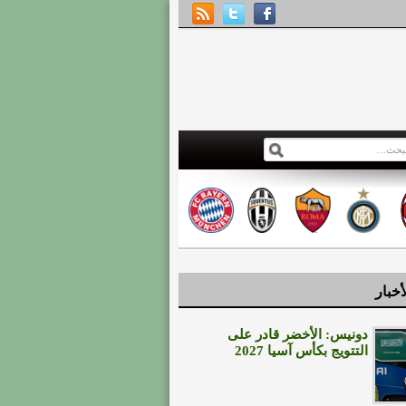
أخبار
دونيس: الأخضر قادر على
التتويج بكأس آسيا 2027