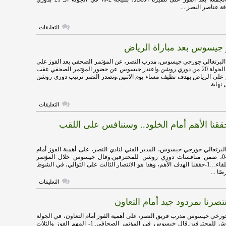
الكافية
عناصر النصر ...
مغلقة
على
التعليقات
جيسوس
ونجوم
ر جيسوس بعد مباراة الرياض
النصر
يقاطعون
وسائل
البرتغالي جورجي جيسوس، مدرب النصر، عن المؤتمر الصحفي بعد الفوز على
الإعلام
الرياض في لقاء الجولة 20 من دوري روشن.واعتذر جيسوس عن حضور المؤتمر الصحفي عقب
مغلقة
 على الرياض بهدف نظيف مساء يوم الاثنين.وتصدر النصر ترتيب دوري روشن
اية ...
على
التعليقات
إلغاء
مؤتمر
نا الأهم أمام الخلود.. وسننافس على اللقب
جيسوس
بعد
مباراة
الرياض
البرتغالي جورجي جيسوس، المدير الفني لنادي النصر، على أهمية الفوز أمام
مغلقة
الخلود بنتيجة 3-0، ضمن منافسات دوري روشن للمحترفين.وقال جيسوس خلال المؤتمر
الصحفي عقب اللقاء…1-حققنا الهدف الأهم، وهذا هو الانتصار الثالث على التوالي، في الشوط
ًا ...
على
التعليقات
جيسوس:
حققنا
صرنا بمردود جيد أمام التعاون
الأهم
أمام
الخلود..
خورخي خيسوس مدرب فريق النصر، على أهمية الفوز أمام التعاون، في الجولة
وسننافس
18 من دوري روش للمحترفين.قال خيسوس في المؤتمر الصحافي..1- المهم الفوز والثلاث