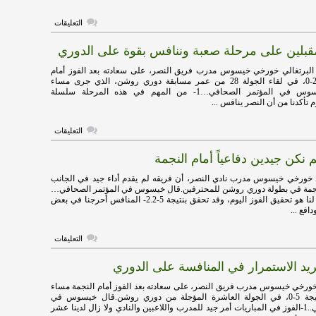
على
التعليقات
خيسوس:
الأصعب
لين على مرحلة صعبة وننافس بقوة على الدوري
هو
بلوغ
النهائي
 البرتغالي خورخي خيسوس مدرب فريق النصر، على سعادته بعد الفوز أمام
مغلقة
الأخدود، بنتيجة 2-0، في لقاء الجولة 28 من عمر مسابقة دوري روشن، الذي جرى مساء
السبت.قال خيسوس في المؤتمر الصحافي…1- من المهم في هذه المرحلة سلسلة
م تأكدنا من أن النصر ينافس ...
على
التعليقات
خيسوس:
مقبلين
كن جيدين دفاعياً أمام النجمة
على
مرحلة
صعبة
 خورخي خيسوس مدرب نادي النصر، أن فريقه لم يقدم أداء جيد في الجانب
وننافس
لنجمة في بطولة دوري روشن للمحترفين.قال خيسوس في المؤتمر الصحافي…
بقوة
1- الأهم بالنسبة لنا هو تحقيق الفوز اليوم، وقد تحقق بنتيجة 5-2.2- المنافس أحرجنا في بعض
على
افع ...
الدوري
مغلقة
على
التعليقات
خيسوس:
لم
د الاستمرار في المنافسة على الدوري
نكن
جيدين
دفاعياً
خورخي خيسوس مدرب فريق النصر، على سعادته بعد الفوز أمام النجمة مساء
أمام
يوم الأربعاء، بنتيجة 5-0، في الجولة العاشرة المؤجلة من دوري روشن.قال خيسوس في
النجمة
المؤتمر الصحافي..1-الفوز في المباريات أمر جيد للمدرب واللاعبين والنادي ولا زال لدينا عشر
مغلقة