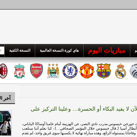
مباريات اليوم
و
هاي كورة-النسخة العالمية
النسخة الكفية
آخر ال
 لا يفيد البكاء أو الحسرة… وعلينا التركيز على
 خورخي خيسوس مدرب نادي النصر، عن الهزيمة أمام غامبا أوساكا الياباني،
في نهائي دوري أبطال آسيا 2.قال خيسوس خلال المؤتمر الصحافي…1- كنا نعلم أننا سنلعب
فاجأنا بمستواه الرائع، وهذه مباراة نهائية لا يكسبها سوى فريق واحد، لم نقدم