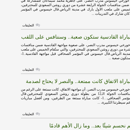
د خورخي خيسوس مدرب النصر، على جاهزية محمد سيماكان للمشاركة في
وطرد
ة ضمن منافسات الجولة الرابعة عشرة من دوري روشن السعودي للمحترفين،
العقيدي
لخميس على ملعب الاول بارك في مدينة الرياض.قال خيسوس في المؤتمر
وراء
ان شارك في التدريبات ...
الهزيمة
مغلقة
على
التعليقات
خيسوس:
سيماكان
راة القادسية ستكون صعبة.. وسننافس على اللقب
جاهز
بنسبة
100٪
 خورخي خيسوس مدرب النصر، على صعوبة مواجهة القادسية ضمن منافسات
مغلقة
عشرة من دوري روشن السعودي للمحترفين، والتي ستُقام الخميس على ملعب
الاول بارك في مدينة الرياض.قال خيسوس في المؤتمر الصحافي قبل مواجهة القادسية..1-
ستكون صعبة ...
على
التعليقات
خيسوس:
مباراة
اة الاتفاق كانت ممتعة.. والنصر لا يحتاج لصدمة
القادسية
ستكون
صعبة..
خورخي خيسوس مدرب النصر، أن مواجهة الاتفاق، كانت ممتعة على الرغم من
وسننافس
التعادل ضمن منافسات الجولة الـ12 من بطولة دوري روشن السعودي للمحترفين.قال
على
خيسوس في المؤتمر الصحافي…1- كانت مباراة ممتعة من الطرفين، ومن أفضل مباريات
اللقب
 سيطرتنا الكبيرة، ...
مغلقة
على
التعليقات
خيسوس:
مباراة
حسم شيئًا بعد.. وما زال الأهم قادمًا
الاتفاق
كانت