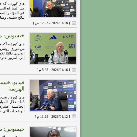
نتائج سلبية، ومبار
[ 2026/01/18 - 12:03 ص ]
خيسوس: مبا
إلى المرور بفترة .
[ 2026/01/16 - 5:25 م ]
فيديو..خيس
الهزيمة
هاي كورة ـ تحدث
3-1، خلال الم
الوضعيات التي حد
[ 2026/01/12 - 11:28 م ]
خيسوس: سيما