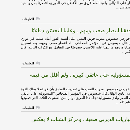
على
ر على التوالي ولعبنا أمام فريق من الأفضل في الدوري، انتصرنا بمردود جيد
اللقب
جماهير ...
للنهاية
مغلقة
على
التعليقات
خيسوس:
انتصرنا
ا انتصار صعب ومهم.. وعلينا التحسّن دفاعيًا
بمردود
جيد
أمام
 خورخي خيسوس مدرب فريق النصر، على أهمية الفوز أمام ضمك في دوري
التعاون
روش للمحترفين.قال خيسوس في المؤتمر الصحافي…1- انتصار صعب ومهم، بعد تسجيل
مغلقة
اراة، وهو ما نبهنا عليه اللاعبين، خصوصًا في التعامل مع الكرات الثانية، كان
ر ...
على
التعليقات
خيسوس:
حققنا
سؤولية على عاتقي كبيرة.. ولم أقلل من قيمة
انتصار
صعب
ومهم..
وعلينا
خورخي خيسوس، مدرب النصر، على تصريحه السابق بأن فريقه لا يملك القوة
التحسّن
لدى نادي الهلال.قال خيسوس في المؤتمر الصحافي:”المسؤولية على عاتقي
دفاعيًا
مغلقة
 النصر ولدي مسؤولية تجاه هذا الفريق، ولم أنسَ السنوات الثلاث التي قضيتها
بع:”لم ...
على
التعليقات
خيسوس:
المسؤولية
ريات الديربي صعبة.. ومركز الشباب لا يعكس
على
عاتقي
كبيرة..