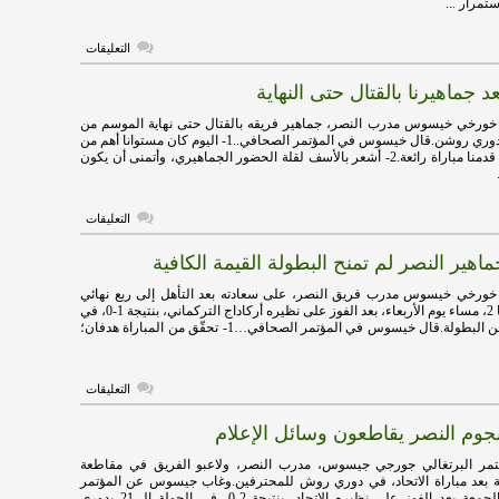
ستمرار ...
على
التعليقات
خيسوس:
نريد
جماهيرنا بالقتال حتى النهاية
الاستمرار
في
المنافسة
 خورخي خيسوس مدرب النصر، جماهير فريقه بالقتال حتى نهاية الموسم من
على
أجل الفوز بلقب دوري روشن.قال خيسوس في المؤتمر الصحافي..1- اليوم كان مستوانا أهم من
الدوري
نتيجة الفوز، فقد قدمنا مباراة رائعة.2- أشعر بالأسف لقلة الحضور الجماهيري، وأتمنى أن يكون
مغلقة
على
التعليقات
خيسوس:
نعد
ير النصر لم تمنح البطولة القيمة الكافية
جماهيرنا
بالقتال
حتى
 خورخي خيسوس مدرب فريق النصر، على سعادته بعد التأهل إلى ربع نهائي
النهاية
دوري أبطال آسيا 2، مساء يوم الأربعاء، بعد الفوز على نظيره أركاداج التركماني، بنتيجة 1-0، في
مغلقة
إياب دور الـ 16 من البطولة.قال خيسوس في المؤتمر الصحافي…1- تحقّق من المباراة هدفان؛
على
التعليقات
خيسوس:
جماهير
م النصر يقاطعون وسائل الإعلام
النصر
لم
تمنح
مر البرتغالي جورجي جيسوس، مدرب النصر، ولاعبو الفريق في مقاطعة
البطولة
مية بعد مباراة الاتحاد، في دوري روش للمحترفين.وغاب جيسوس عن المؤتمر
القيمة
الصحفي مساء الجمعة بعد الفوز على نظيره الاتحاد، بنتيجة 2-0، في الجولة الـ 21 بدوري