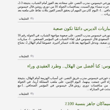
ولم
هاي كورة ـ أكد خورخي خيسوس، مدرب النصر، على سعادته بعد الفوز أمام الشباب، بنتيجة 3-2،
أقلل
في المباراة التي جرت مساء يوم السبت، بمنافسات الجولة 16 من دوري روشن.قال خيسوس
من
قيمة
في المؤتمر الصحافي…1- اليوم كان من المهم أن يحقق النصر الفوز بثلاث نقاط على ملعبه بعد
الهلال
يات ...
مغلقة
على
التعليقات
خيسوس:
مباريات
ريات الديربي دائمًا تكون صعبة
الديربي
صعبة..
ومركز
هاي كورة – أكد خورخي خيسوس مدرب النصر، على صعوبة مواجهة الشباب، في الجولة رقم 16
الشباب
من دوري روشن السعودي.قال خيسوس قبل لقاء الشباب في المؤتمر الصحفي…1- مباريات
لا
الديربي دائمًا تكون صعبة، وندخل المواجهة بعد ثلاث خسائر أخيرة، خصوصًا أمام الهلال.2- نحتاج
يعكس
..
حجمه
مغلقة
على
التعليقات
خيسوس:
مباريات
وس: كنا أفضل من الهلال.. وطرد العقيدي وراء
الديربي
دائمًا
تكون
صعبة
 خورخي خيسوس مدرب فريق النصر، عن أسباب الهزيمة أمام الهلال، بنتيجة
مغلقة
باراة التي جمعت بينهما، اليوم الإثنين، على ملعب المملكة أرينا، في الجولة
الخامسة عشرة من منافسات دوري روش.قال خيسوس في المؤتمر الصحافي…1-مع
ثت في المباراة ...
على
التعليقات
فيديو..خيسوس:
كنا
كان جاهز بنسبة 100٪
أفضل
من
الهلال..