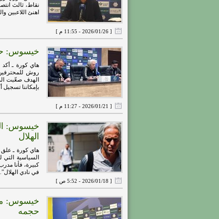
نقاط، ثالث انتصا
اهنئ اللاعبين وال
[ 2026/01/26 - 11:55 م ]
خيسوس: حققن
هاي كورة ـ أكد
الهدف صعّبت المب
بإمكاننا تسجيل أكث
[ 2026/01/21 - 11:27 م ]
خيسوس: الم
الهلال
هاي كورة ـ علق 
السياسية التي 
كبيرة، فأنا مدرب
في نادي الهلال”.تا
[ 2026/01/18 - 5:52 ص ]
خيسوس: مبا
حجمه