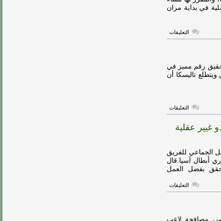
مغلقة
لية في بداية مران
على
التعليقات
إصابة
تاليسكا
تربك
حسابات
النصر
تحقيق رقم مميز في
قبل
الـ 13 من دوري روشن.ويتطلع تاليسكا أن
قمة
العين
مغلقة
على
التعليقات
تاليسكا
يطارد
و غيير عقلية
رقم
مميز
في
مباراة
مل الجماعي للفريق
الوحدة
مغلقة
ام الدحيل القطري، والتأهل إلى دور الـ 16 بدوري أبطال آسيا.قال
تحقق بفضل العمل
على
التعليقات
تاليسكا:
الهاتريك
بفضل
العمل
الجماعي..
صر، مصافحة لاعب