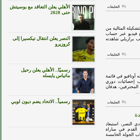
على
الأهلي يعلن التعاقد مع بوسيتش
التعليقات
تاليسكا
حتى 2028
يكشف
عن
وجهته
المقبلة
شكيلة المثالية من
مغلقة
ع فيديو عبر حساب
النصر يعلن انتقال تيكسيرا إلى
ب برازيلي شاهدته
كروزيرو
على
التعليقات
تاليسكا
يختار
التشكيلة
رسميًا.. الأهلي يعلن رحيل
المثالية
لمنتخب
ماتياس يايسله
 أوتافيو في قائمة
البرازيل
سب إحصائيات دوري
مغلقة
تاريخه بدوري المحترفين، هدفان
..
رسمياً.. الاتحاد يضم ديون لوبي
على
التعليقات
تاليسكا
يكرر
دة
حدث
فريد
في
دي النصر، استبعاد
تاريخ
 القدم في مباراة
الديربي
ب الجولة الخامسة
مغلقة
..