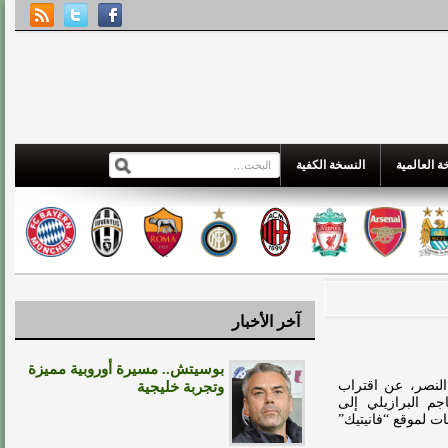
 العالمية
النسخة الكفية
آخر الأخبار
بوسيتش.. مسيرة أوروبية مميزة
النصر، عن اقتراب
وتجربة خليجية
م البرازيلي إلى
ت لموقع “فانيتيك”