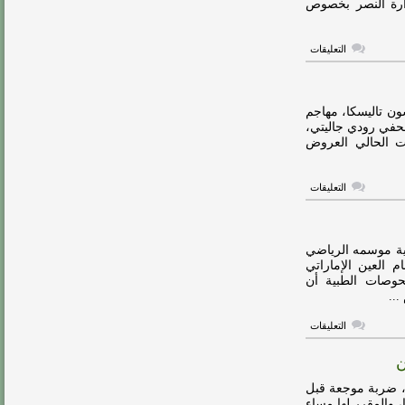
ارة النصر بخصوص
على
التعليقات
عملاق
تركيا
يتمسك
بالتعاقد
مع
ون تاليسكا، مهاجم
تاليسكا
لصحفي رودي جاليتي،
مغلقة
ت الحالي العروض
على
التعليقات
النصر
يدرس
بيع
تاليسكا
مغلقة
اية موسمه الرياضي
 العين الإماراتي
حوصات الطبية أن
..
على
التعليقات
تاليسكا
يعلن
ن
نهاية
موسمه
مع
، ضربة موجعة قبل
النصر
، والمقرر لها مساء