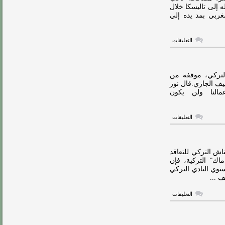
ورونالدو
ه إلى تاليسكا خلال
غيير
مغربي بمد يده إلي
عقلية
النصر
مغلقة
على
التعليقات
فيديو:
تاليسكا
يرفض
مصافحة
حمدالله
تركي، موقفه من
مغلقة
صيف الجاري.قال نور
مالنا ولن يكون
على
التعليقات
بشكتاش
يحسم
موقفه
من
ضم
ش التركي للتعاقد
تاليسكا
اك” التركية، فإن
مغلقة
يون يورو كراتب سنوي.النادي التركي
 ...
على
التعليقات
الكشف
عن
قيمة
عرض