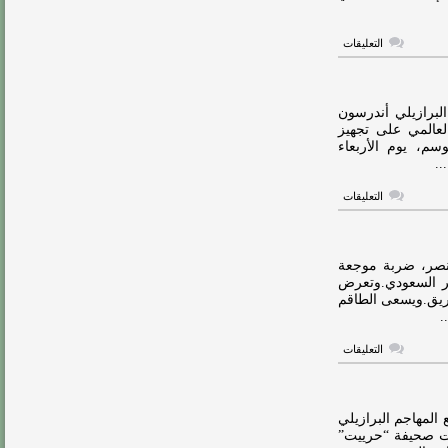
على
التعليقات
موقف
تاليسكا
من
المشاركة
في
البرازيلي أندرسون
السوبر
لعالمي على تجهيز
مغلقة
سم، يوم الأربعاء
..
على
التعليقات
النصر
يعمل
على
تجهيز
تاليسكا
نصر، ضربة موجعة
لكأس
ر السعودي.وتعرض
السوبر
فريق.ويسعى الطاقم
مغلقة
.
على
التعليقات
ضربة
قوية
في
النصر
قبل
المهاجم البرازيلي
السوبر
الت صحيفة “حرييت”
مغلقة