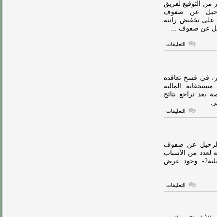
بشكتاش
ر من التوقيع لفريق
لضم
الرحيل عن صفوف
تاليسكا
 على تخفيض راتبه
مغلقة
ل عن صفوف ...
على
التعليقات
خطوة
جديدة
تقرب
تاليسكا
من
صر، في فسخ تعاقده
بشكتاش
ستحقاته المالية
التركي
ة بعد تراجع نتائج
مغلقة
.
على
التعليقات
صدمة
جديدة
في
النصر
بسبب
 الرحيل عن صفوف
تاليسكا
ديه لعدد من الأسباب
مغلقة
أبرزها:1- تأخر مستحقاته المالية بحسب تقارير صحفية برازيلية2- وجود عرض
على
التعليقات
3
أسباب
وراء
رغبة
تاليسكا