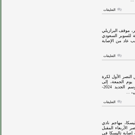
على
التعليقات
سر
استبعاد
تاليسكا
من
قائمة
ر، موقف البرازيلي
النصر
 للسوبر السعودي
لمباراة
اعب عاد من الإصابة
الوحدة
مغلقة
على
التعليقات
كاسترو
يوضح
موقف
تاليسكا
من
النصر الأول لكرة
كأس
يوم الجمعة، إلى
السوبر
الرياض، بعد نهاية معسكر الفريق بإسبانيا؛ استعداداً للموسم الجديد 2024-
مغلقة
على
التعليقات
فحص
طبي
جديد
لـ
“تاليسكا”
سكا، مهاجم نادي
مع
 الأربعاء المقبل
النصر
 إصابة تاليسكا في
مغلقة