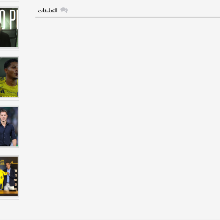
على
التعليقات
المغربي
أشرف
بنشرقي
هلالي
حتى
عام
2021
مغلقة