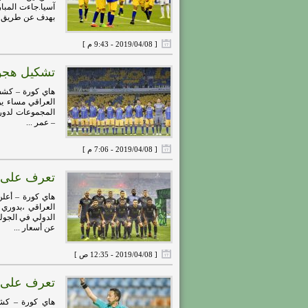
آسيا.جاءت المبار
بهدف عن طريق أح
[ 2019/04/08 - 9:43 م ]
تشكيل هجوم
هاي كورة – كشف 
العراقي مساء يو
المجموعات لدوري 
– عمر ...
[ 2019/04/08 - 7:06 م ]
تعرف على أس
هاي كورة – أعلن
العراقي ،بدوري 
الدولي في الجول
عن أسعار ...
[ 2019/04/08 - 12:35 ص ]
تعرف على ح
هاي كورة – كشفت