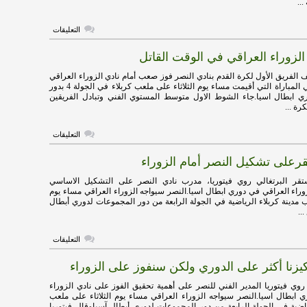
..
المستحق
مغلقة
على
التعليقات
الشهري
يوجه
الزوراء العراقي في الوقت القاتل
رسالة
لجماهير
النصر
الفريق الأول لكرة القدم بنادي النصر فوز صعب أمام نادي الزوراء العراقي
مغلقة
بهدفين لهدف في المباراة التي أقيمت مساء يوم الثلاثاء على ملعب كربلاء في الجولة 4 بدور
ي ابطال اسيا.جاء الشوط الاول متوسط المستوي الفني وتبادل الفريقين
رة ...
على
التعليقات
النصر
يقهر
قرعلى تشكيل النصر أمام الزوراء
الزوراء
العراقي
في
قر البرتغالي روي فيتوريا، مدرب نادي النصر على التشكيل الاساسي
الوقت
زوراء العراقي في دوري ابطال اسيا.النصر سيواجه الزوراء العراقي مساء يوم
القاتل
ب مدينة كربلاء الرياضية في الجولة الرابعة من دور المجموعات لدوري أبطال
مغلقة
..
على
التعليقات
فيتوريا
يستقرعلى
ركيزنا أكثر على الدوري ولكن سنفوز على الزوراء
تشكيل
النصر
أمام
روي فيتوريا المدير الفني للنصر على أهمية تحقيق الفوز على نادي الزوراء
الزوراء
 ابطال اسيا.النصر سيواجه الزوراء العراقي مساء يوم الثلاثاء على ملعب
مغلقة
رياضية في الجولة الرابعة من دور المجموعات لدوري أبطال آسياوقال فيتوريا