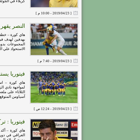
كربلاء في الجولة .
[ 2019/04/23 - 10:00 م ]
النصر يقهر 
هاي كورة – خطف 
المجموعات بدور
الاستحواذ علي الك
[ 2019/04/23 - 7:40 م ]
فيتوريا يست
هاي كورة – است
لمواجهة نادي ال
الثلاثاء على ملع
آسياومن المتوقع .
[ 2019/04/23 - 12:24 ص ]
فيتوريا : ت
هاي كورة – أكد 
العراقي في دوري
مدينة كربلاء ال