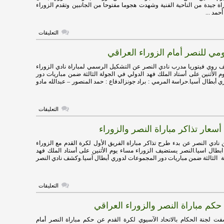
عالية
اة جيدة من الناحية الفنية وشهدت هجوما مفتوحا من الجانبين وتقدم الزوراء
وهولاء
مد ...
يستحقون
اللعب
اسيوياً
على
التعليقات
مغلقة
فيديو
:
ي للنصر أمام الزوراء العراقي
النصر
يسحق
الزوراء
روي فيتوريا مدرب نادي النصر عن التشكيل الرسمي لمباراة نادي الزوراء
العراقي
م الأثنين على أستاد الملك فهد الدولي في الجولة الثالثة ضمن مباريات دور
برباعية
أبطال آسيا.حراسة المرمي : براد جونزالدفاع : حمد المنصور – عبدالله مادو
مثيرة
مغلقة
على
التعليقات
تشكيل
هجومي
عار تذاكر مباراة النصر والزوراء
للنصر
أمام
الزوراء
 نادي النصر عن بدء طرح تذاكر مباراة الفريق الأول لكرة القدم مع الزوراء
العراقي
ابطال اسيا.النصر يستضيف الزوراء مساء يوم الأثنين على أستاد الملك فهد
مغلقة
ة الثالثة ضمن مباريات دور المجموعات لدوري أبطال آسيا.وكشف نادي النصر
على
التعليقات
تعرف
على
كم مباراة النصر والزوراء العراقي
أسعار
تذاكر
مباراة
 لجنة الحكام بالاتحاد الآسيوي لكرة القدم عن حكم مباراة النصر أمام