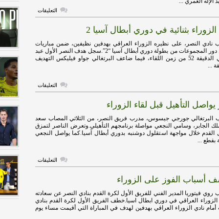
على
التعليقات
النصر
يسحق
الزوراء بثنائية في دوري أبطال آسيا 2
الزوراء
بخماسية
ويعتلي
 نادي النصر، على نظيره الزوراء العراقي بهدفين نظيفين، ضمن مباريات
صدارة
الجولة الثانية من دور المجموعات من بطولة دوري أبطال آسيا “2”.سجل هدف النصر الأول عبد
مجموعته
الإله الخيبري في الدقيقة 52 من زمن اللقاء، فيما ضاعف البرتغالي جواو فيليكس التهديف
الآسيوية
 ...
مغلقة
على
التعليقات
النصر
يهزم
 يواصل التأهيل قبل لقاء الزوراء
الزوراء
بثنائية
في
 البرتغالي جورجي جيسوس، مدرب فريق النصر، من الثلاثي المصاب سعد
دوري
ملك الجابر، وسامي النجعي مواصلة برنامجهم التأهيلي.وتعرض الناصر لتمزق
أبطال
لقدم خلال مواجهة استقلول دوشنبه بدوري أبطال آسيا.كما يواصل النجعي
آسيا
بقطع ...
2
مغلقة
على
التعليقات
ثلاثي
النصر
شف أسباب الفوز على الزوراء
يواصل
التأهيل
قبل
روي فيتوريا المدير الفني للفريق الأول لكرة القدم بنادي النصر عن سعادته
لقاء
 الزوراء العراقي في دوري ابطال اسيا.خطف الفريق الأول لكرة القدم بنادي
الزوراء
مام نادي الزوراء العراقي بهدفين لهدف في المباراة التي أقيمت مساء يوم
مغلقة