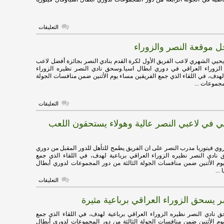
على
التعليقات
فيتوريا
:
 موقعة النصر والزوراء
تركيزنا
أكثر
على
يحيي الشهري لاعب الفريق الأول لكرة القدم بنادي النصر بجائزة أفضل لاعب
الدوري
 الزوراء العراقي في دوري ابطال اسيا.وسحق نادي النصر نظيره الزوراء
ولكن
 لهدف، في اللقاء الذي جمع الفريقين مساء يوم الأثنين ضمن منافسات الجولة
سنفوز
مجموعات ...
على
الزوراء
مغلقة
على
التعليقات
الشهري
رجل
قتي في لاعبي النصر عالية وهولاء يستحقون اللعب
موقعة
النصر
والزوراء
مغلقة
روي فيتوريا مدرب النصر على ان الفريق يطمح للتأهل للدور المقبل من دوري
نادي النصر نظيره الزوراء العراقي برباعية لهدف، في اللقاء الذي جمع
وم الأثنين ضمن منافسات الجولة الثالثة من دور المجموعات لدوري أبطال
...
على
التعليقات
فيتوريا
:
صر يسحق الزوراء العراقي برباعية مثيرة
ثقتي
في
لاعبي
نادي النصر نظيره الزوراء العراقي برباعية لهدف، في اللقاء الذي جمع
النصر
وم الأثنين ضمن منافسات الجولة الثالثة من دور المجموعات لدوري أبطال