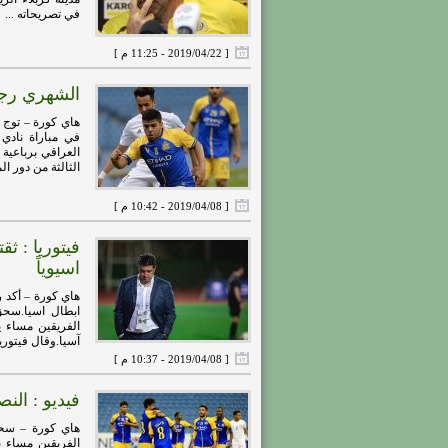
في تصريحاته ...
[ 2019/04/22 - 11:25 م ]
الشهري رجل
هاي كورة – توج 
في مباراة نادي
العراقي برباعية
الثالثة من دور ال
[ 2019/04/08 - 10:42 م ]
فيتوريا : ث
اسيوياً
هاي كورة – أكد 
ابطال اسيا.سحق 
الفريقين مساء ي
آسيا.وقال فيتوريا 
[ 2019/04/08 - 10:37 م ]
فيديو : الن
هاي كورة – سحق 
الفريقين مساء ي