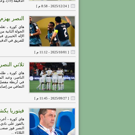
الدقيقة (19)، وعبد الإله العمري ...
[ 2025/12/24 - 8:58 م ]
النصر يهزم 
هاي كورة ـ تغلب
للفريق في الدقيقة
[ 2025/10/01 - 11:12 م ]
ثلاثي النصر
هاي كورة ـ طلب
الناصر، وعبد ال
في أربطة مفصل ا
التعافي من إصابة 
[ 2025/09/27 - 11:45 م ]
فيتوريا يك
هاي كورة – أعرب 
بالفوز على نادي
النصر فوز صعب أ
الثلاثاء ...