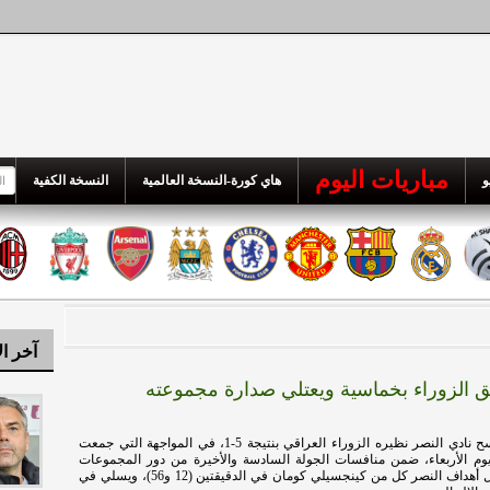
مباريات اليوم
و
هاي كورة-النسخة العالمية
النسخة الكفية
آخر ال
 الزوراء بخماسية ويعتلي صدارة مجموعته
هاي كورة ـ اكتسح نادي النصر نظيره الزوراء العراقي بنتيجة 5-1، في المواجهة التي جمعت
وم الأربعاء، ضمن منافسات الجولة السادسة والأخيرة من دور المجموعات
بنخبة آسيا.وسجل أهداف النصر كل من كينجسيلي كومان في الدقيقتين (12 و56)، ويسلي في