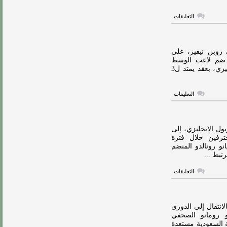
على
التعليقات
تفاصيل
تعاقد
الهلال
مع
كوليبالي
 روبن نيفيز، على
مغلقة
، ضم لاعب الوسط
البرتغالي الدولي روبن نيفيز، قادما من وولفرهامبتون الإنجليزي، بعقد يمتد ل3
على
التعليقات
زوجة
نيفيز:
سنخوض
رحلة
جديدة
ل الانجليزي، إلى
مليئة
ترفين خلال فترة
بالنجاح
و رونالدو المنضم
مغلقة
تبط ...
على
التعليقات
صلاح
مطلوب
في
الدوري
السعودي
انتقال إلى الدوري
مغلقة
و رومانو الصحفي
ة السعودية مستعدة