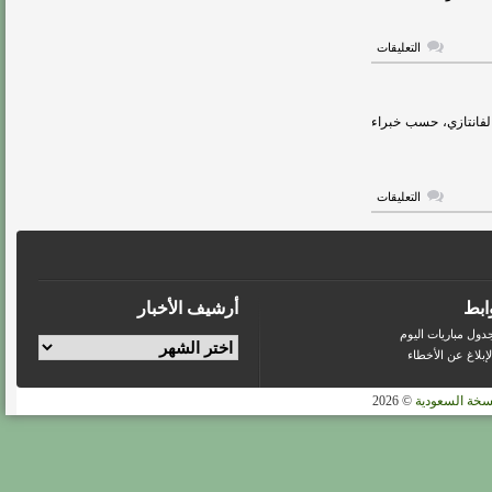
على
التعليقات
لاعب
آرسنال
مطلوب
في
دوري
على التشكيل المثالي للجولة 15 في لعبة الفانتازي، حسب خبراء
روشن
مغلقة
على
التعليقات
تشكيل
خبراء
الفانتازي
للجولة
15
مغلقة
ابط
أرشيف الأخبار
دول مباريات اليوم
لإبلاغ عن الأخطاء
سخة السعودية
© 2026