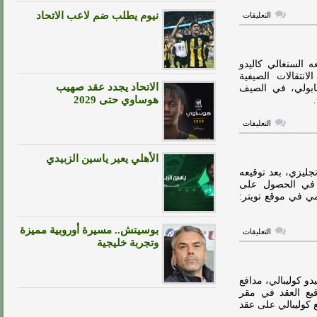
على
نيوم يطلب ضم لاعب الاتحاد
التعليقات
ويليان
يغلق
الباب
في
وجه
 السنغالي كاليدو
الأندية
انتقالات الصيفية
السعودية
الاتحاد يجدد عقد صهيب
ابولي، في الصيف
مغلقة
هوساوي حتى 2029
على
التعليقات
رسالة
تشيلسي
إلى
الأهلي يعير ياسين الزبيدي
كوليبالي
بعد
جليزي، بعد توقيعه
انضمامه
ال في الحصول على
للهلال
ابه الرسمي في موقع تويتر:
مغلقة
بوسيتش.. مسيرة أوروبية مميزة
على
التعليقات
كوليبالي
وتجربة خليجية
يودع
تشيلسي
برسالة
أخيرة
دو كوليبالي، مدافع
مغلقة
يع العقد في مقر
 كوليبالي على عقد