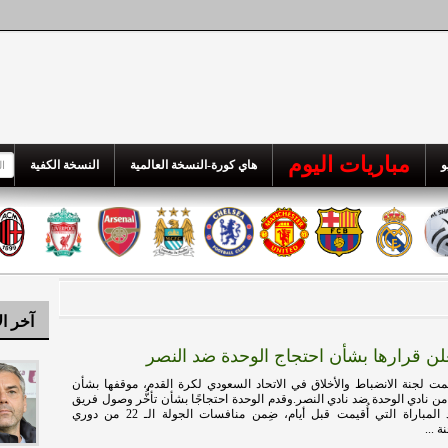
مباريات اليوم
و
هاي كورة-النسخة العالمية
النسخة الكفية
آخر ال
علن قرارها بشأن احتجاج الوحدة ضد النصر
 لجنة الانضباط والأخلاق في الاتحاد السعودي لكرة القدم، موقفها بشأن
م من نادي الوحدة ضد نادي النصر.وقدم الوحدة احتجاجًا بشأن تأخُّر وصول فريق
النصر عن موعد المباراة التي أُقيمت قبل أيام، ضِمن منافسات الجولة الـ 22 من دوري
 ...