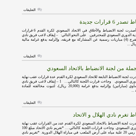
على
التعليقات
الانضباط
تغرم
 6 قرارات جديدة
النصر
والشباب
والاتفاق
هاي كورة – أصدرت لجنة الانضباط والأخلاق في الاتحاد السعودي لكرة القدم 6 قرارات
مغلقة
دية الدوري السعودي للمحترفين. على النحو التالي: – إيقاف لاعب فريق نادي
الهلال سلمان الفرج (4) مباريات رسمية عن المشاركة مع فريقه، وإلزامه بدفع غرامة مالية
على
التعليقات
لجنة
الانضباط
ملة من لجنة الانضباط بالاتحاد السعودي
تصدر
6
قرارات
 لجنة الانضباط التابعة للاتحاد السعودي لكرة القدم عدة قرارات عقب نهاية
جديدة
الجولة 13 من الدوري السعودي. وجاءت قرارت اللجنة كالتالي… 1 – إيقاف لاعب فريق نادي
مغلقة
النصر عمر هوساوي (مباراتين) وإلزامه بدفع غرامة (20,000 ريال)، لثبوت مخالفته للمادة
على
التعليقات
عقوبات
بالجملة
ط تغرم نادي الهلال و الاتحاد
من
لجنة
الانضباط
ت لجنة الانضباط بالاتحاد السعودي لكرة القدم عدد من القرارات عقب نهاية
بالاتحاد
الجولة 4 من الدوري السعودي. وجاءت قرارات اللجنة كالتالي…. *تغريم نادي الاتحاد مبلغ 100
السعودي
ألف ريال بسبب رمي 20 علبة مياه على أرض الملعب في مباراة الهلال الدورية. *تغريم نادي
مغلقة