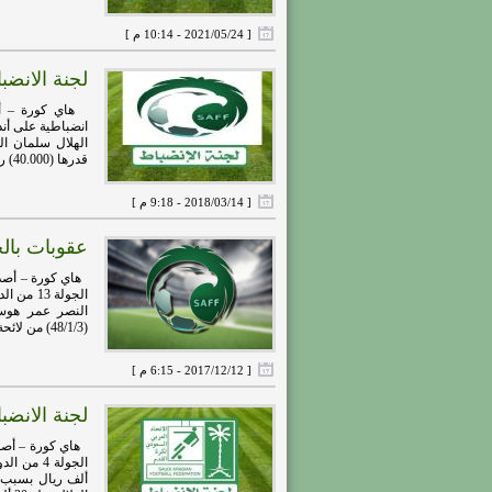
[ 2021/05/24 - 10:14 م ]
لجنة الانضباط تصدر
انضباطية على أن
قدرها (40.000) ريال ...
[ 2018/03/14 - 9:18 م ]
عقوبات بالج
هاي كورة – أصدرت
(48/1/3) من لائحة ...
[ 2017/12/12 - 6:15 م ]
لجنة الانضبا
هاي كورة – أصدر