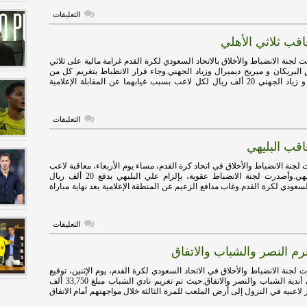
على
التعليقات
الانضباط
تُعلن
عاقب ثلاثي الأهلي
قرارها
بشأن
احتجاج
لجنة الانضباط والأخلاق بالاتحاد السعودي لكرة القدم غرامة مالية على ثلاثي
الوحدة
البريكان و ميريح ديميرال وزياد الجهني.وجاء قرار الانظباط بتغريم كل من
ضد
فراس البريكان و زياد الجهني 20 ألف ريال لكل لاعب بسبب غيابهما عن المقابلة الإعلامية
النصر
مغلقة
على
التعليقات
الانضباط
تُعاقب
عاقب البليهي
ثلاثي
الأهلي
مغلقة
لجنة الانضباط والأخلاق في اتحاد كرة القدم، مساء يوم الأربعاء، معاقبة لاعب
الهلال علي البليهي.وأصدرت لجنة الانضباط عقوبة، بإلزام علي البليهي بدفع 20 ألف ريال
سعودي لكرة القدم.وغاب مدافع الزعيم عن المنطقة الإعلامية بعد نهاية مباراة
على
التعليقات
الانضباط
تُعاقب
رم النصر والشباب والاتفاق
البليهي
مغلقة
لجنة الانضباط والأخلاق في الاتحاد السعودي لكرة القدم، يوم الإثنين، توقيع
غرامة مالية على أندية الشباب والنصر والاتفاق.حيث تم تغريم نادي الشباب مبلغ 33,750 ألف
لاعبيه في النزول إلى أرض الملعب للمرة الثالثة خلال مواجهتهم أمام الاتفاق