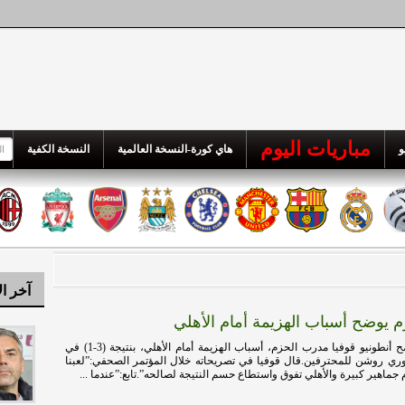
مباريات اليوم
و
هاي كورة-النسخة العالمية
النسخة الكفية
آخر ال
 يوضح أسباب الهزيمة أمام الأهلي
هاي كورة – أوضح أنطونيو قوفيا مدرب الحزم، أسباب الهزيمة أمام الأهلي، بنتيجة (3-1) في
دوري روشن للمحترفين.قال قوفيا في تصريحاته خلال المؤتمر الصحفي:”لعبنا
م جماهير كبيرة والأهلي تفوق واستطاع حسم النتيجة لصالحه”.تابع:”عندما ...