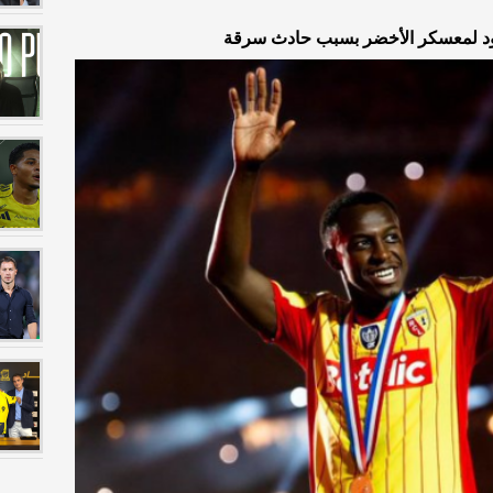
ود لمعسكر الأخضر بسبب حادث سرقة