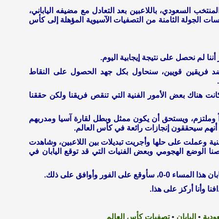
اي كورة ـ أشاد هيرفي رينارد مدرب ‎المنتخب السعودي، باللاعبين بعد التعادل مع مضيفه الياباني،
ات الجولة الثامنة من التصفيات الآسيوية المؤهلة إلى كأس
ضد فريقين قويين، سنحاول بكل جهد الحصول على النقاط
كانت هناك بعض الأمور الفنية التي تنقص فريقنا ولكن حققنا
جداً وملتزم، ويستحق أن يكون ممثل وبطل لقارة آسيا ومدربهم
 أنهم سيحققون إنجازات رائعة في كأس العالم.
نية وعملت على حلها وأجريت تبديلات بين اللاعبين، وشاهدت
نا الوضع الهجومي وبعض الفنيات التي قد توقع اليابان في
ودية
•
اليابان
•
تصفيات كأس العالم