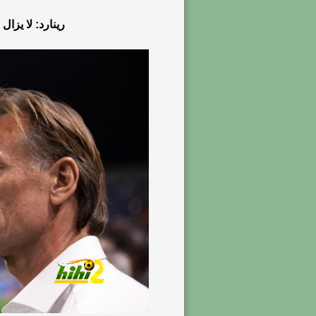
رينارد: لا يزال