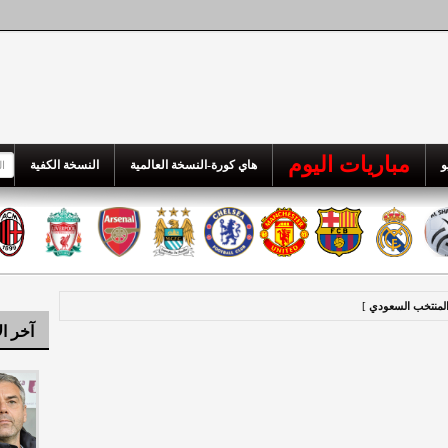
مباريات اليوم
و
هاي كورة-النسخة العالمية
النسخة الكفية
المنتخب السعودي
]
آخر ال