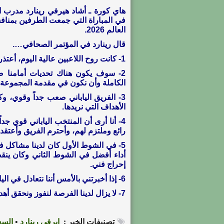
ه
في المباراة التي جمعت الطرفين بمنافس
العالم 2026.
قال رينارد في المؤتمر الصحافي….
1- كانت روح اللاعبين عالية اليوم، أعتذر أننا لم نحصل على نتيجة إيجابية اليوم.
2- سوف يكون هناك تحديات أمامنا 
الكاملة وأن نكون في مقدمة المجموعة.
3- الفريق الياباني صعب جداً وقوي، و
الأهداف التي نريدها.
4- أنا أرى أن المنتخب الياباني قوي 
رائع وملتزم لهم، وأحترم الفريق وأعتقد
5- في الشوط الأول كان لدينا مشاكل ف
أداء أفضل في الشوط الثاني وكان ينقص
إحراج فني.
6- إذا أخبرتني بالأمس أننا نتعادل في اليابان هذا المساء 0-0، سأوقع على الفور وأوافق على ذلك.
7- لا يزال لدينا الفرصة لنفوز ونحقق أهدافنا وأنا أركز على هذا.
تصنيفات الخبر :
إيرفي رينارد
•
السع