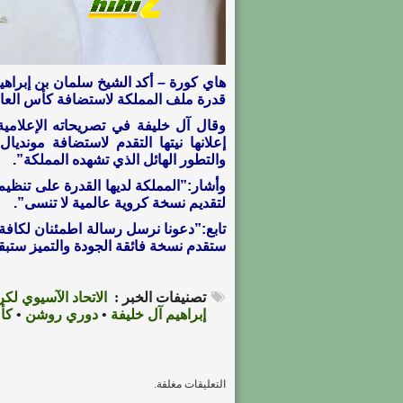
هاي كورة – أكد الشيخ سلمان بن إبراهيم
قدرة ملف المملكة لاستضافة كأس العالم 2034، على أبهار الع
وقال آل خليفة في تصريحاته الإعلامية
والتطور الهائل الذي تشهده المملكة”.
وأشار:”المملكة لديها القدرة على تنظيم
لتقديم نسخة كروية عالمية لا تنسى”.
تابع:”دعونا نرسل رسالة اطمئنان لكافة 
ستقدم نسخة فائقة الجودة والتميز ستبقى
تصنيفات الخبر :
الاتحاد الآسيوي لكر
إبراهيم آل خليفة
•
دوري روشن
•
كأس
التعليقات مغلقة.