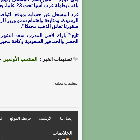
بلقب بطولة غرب آسيا تحت 23 عاما، بعد فوزه على المنتخب القطري بنتيجة 3-1، مساء يوم الثلاثاء.
غرد المسحل عبر حسابه بموقع التواصل 
الرشيدة، ومتابعة واهتمام سمو وزير الر
صقورنا تعانق الذهب مجددًا”.
تابع:”أبارك لأخي المدرب سعد الشهري 
الخضر والجماهير السعودية وكافة محبي الأخ
تصنيفات الخبر :
المنتخب الأولمبي
•
التعليقات مغلقة.
إتصل بنا
الأرشيف
خريطة الموقع
فر
الخلاصات