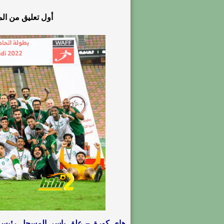
أول تعليق من ا
هاي كورة – علق ياسر المسحل رئيس مج