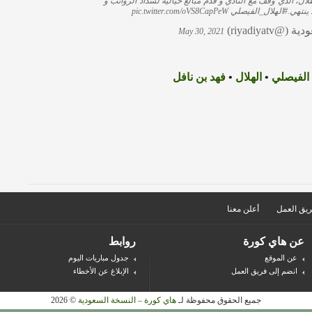
 طلال، الذي وقف مع النادي و قدم مبالغ خيالية لسداد الرواتب و
 ينتهي.
#الهلال_الفيصلي
pic.twitter.com/oVS8CapPeW
riyadiyat)
May 30, 2021
الفيصلي
•
الهلال
•
فهد بن نافل
يق العمل
أعلن معنا
عن هاي كورة
روابط
عن الموقع
جدول مباريات اليوم
انضم إلى فريق العمل
الإبلاغ عن الأخطاء
جميع الحقوق محفوظة لـ
هاي كورة – النسخة السعودية
© 2026