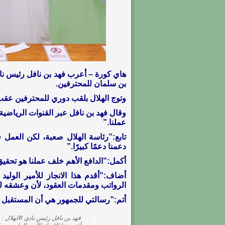
هاي كورة – أعرب فهد بن نافل رئيس ناد
بن سلمان للمحترفين.
وتوج الهلال بلقب دوري للمحترفين عقب الفوز على الفيصلي 3-2 ف
وقال فهد بن نافل عبر القنوات الرياضية
عملنا.”
تابع:”رئاسة الهلال صعبة، لكن العمل 
دعمنا دعمًا كبيرًا.”
أكمل:”الدافع الأهم خلف عملنا هو تحقيق
أضاف:”أقدم هذا الانجاز للأمير الولي
الرواتب ومقدمات العقود، لأن وعشقه لله
أتم:”رسالتي للجمهور هي أن المستقبل س
فهد بن نافل رئيس نادي
#الهلال
: