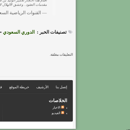
أقدم هذا الانجاز للأمير الوليد بن
مقدمات العقود.. وعشق
#الهلال
لا
— القنوات الرياضية السعودية (@v
تصنيفات الخبر :
الدوري السعودي
•
التعليقات مغلقة.
إتصل بنا
الأرشيف
خريطة الموقع
فر
الخلاصات
الاخبار
الفيديو