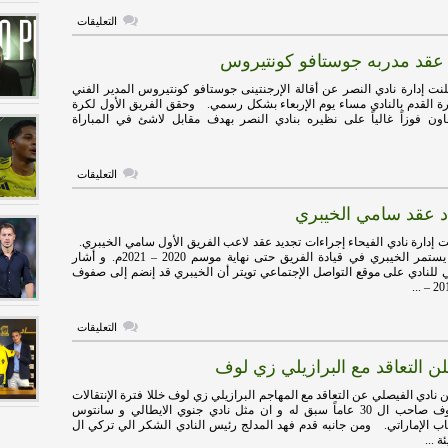
على
التعليقات
النصر
يعلن
 عقد مدربه جوستافو كونتيروس
التعاقد
مع
الكرواتي
ت إدارة نادي النصر عن أقالة الإرجنتينى جوستافو كونتيروس المدير الفني
كرونسلاف
رة القدم بالنادي مساء يوم الإربعاء بشكل رسمي. وحقق الفريق الأول لكرة
يورشيتش
عاون فوزاً غالياً على نظيره بنادي النصر بهدف مقابل لاشئ في المباراة
مغلقة
على
التعليقات
النصر
ينهى
دد عقد سامي الخيبري
عقد
مدربه
جوستافو
 إدارة نادي الفيحاء إجراءات تجديد عقد لاعب الفريق الأول سامي الخيبري.
كونتيروس
ومن المقرر أن يستمر الخيبري في قيادة الفريق حتى نهاية موسم 2020 – 2021م. و أشار
مغلقة
لنادي على موقع التواصل الإجتماعي تويتر أن الخيبري قد إنضم إلى صفوف
على
التعليقات
الفيحاء
يجدد
ن التعاقد مع البرازيلي زي لوف
عقد
سامي
الخيبري
نادي الفيصلي عن التعاقد مع المهاجم البرازيلي زي لوف خللا فترة الإنتقالات
مغلقة
الحالية. زي لوف صاحب ال 30 عاماً سبق له و ان مثل نادي جنوي الايطالي و سانتوس
باب الإماراتي. ومن جانبه قدم فهد المدلج رئيس النادي الشكر الي تركي ال
 ...