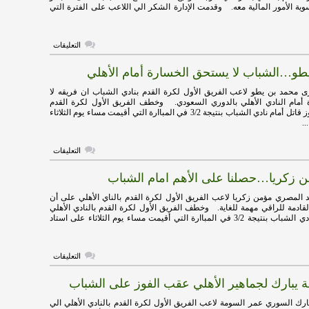
و
وية الأمور المالية معه. وقدمت الإدارة الشكر الي اللاعب على الفترة التي
نصف
مغلقة
على
التعليقات
الشباب
يفسخ
 يطو…الشباب لا يستحق الخسارة أمام الأهلي
عقد
ماركوس
بيزيلي
محمد بن يطو لاعب الفريق الأول لكرة القدم بنادي الشباب ان فريقه لا
مغلقة
أمام النادي الأهلي بالدوري السعودي. وخطف الفريق الأول لكرة القدم
بالنادي الأهلي فوز قاتل أمام نادي الشباب بنتيجة 3/2 في المباارة التي أقيمت مساء يوم الثلاثاء
..
على
التعليقات
فيديو
:
من زكريا…حصلنا على الأهم امام الشباب
بن
يطو…
الشباب
المصري مؤمن زكريا لاعب الفريق الأول لكرة القدم بالناي الأهلي على أن
لا
لقادمة للراقي مهمة للغاية. وخطف الفريق الأول لكرة القدم بالنادي الأهلي
يستحق
فوز قاتل أمام نادي الشباب بنتيجة 3/2 في المباارة التي أقيمت مساء يوم الثلاثاء على استاد
الخسارة
أمام
الأهلي
مغلقة
على
التعليقات
فيديو
:
 يبارك لجماهير الأهلي عقب الفوز على الشباب
مؤمن
زكريا…
حصلنا
 السوري عمر السومة لاعب الفريق الأول لكرة القدم بالنادي الأهلي الي
على