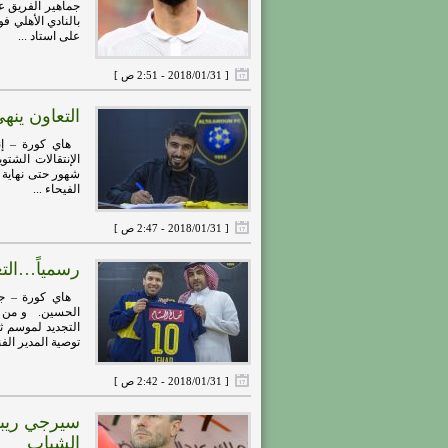
جماهير الفريق ع
على استاد ...
[ 2018/01/31 - 2:51 ص ]
التعاون ينه
هاي كورة – إنهت
شهور حتى نهاية ا
الفيحاء ...
[ 2018/01/31 - 2:47 ص ]
رسمياً…الت
هاي كورة – جددت
الحسين. و من ا
التجديد لموسم ثا
توصية المدير الفن
[ 2018/01/31 - 2:42 ص ]
سيرجي ريب
الشباب