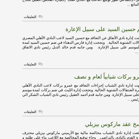
مغلقة
انع ...
على
التعليقات
الأتفاق
يعلن
م حسين السيد على سبيل الإعارة
ضم
التونسي
فخر
 إدارة نادي الأتفاق عن التعاقد مع حسين السيد لاعب النادي الأهلي المصري
الدين
قالات الشتوية الحالية. ونجحت إدارة فارس الدهناء في ضم حسين السيد لمدة
بن
وسم على سبيل الإعارة. ومن جانبه قدم خالد الدبل رئيس نادي الاتفاق
يوسف
..
مغلقة
على
التعليقات
الاتفاق
يضم
رو بركات شبابياً لعام و نصف
حسين
السيد
على
 إدارة نادي الشباب إجراءات التعاقد مع عمرو بركات لاعب النادي الأهلي
سبيل
ة الغنتقالات الشتوية الحالية. ونجحت إدارة الليث في ضم بركات لمدة موسم
الإعارة
ى سبيل الإعارة. ومن جانبه قدم أحمد العقيل رئيس نادي الشباب الشكر الي
مغلقة
يس ...
على
التعليقات
رسمياً
:
خ عقد ماركوس بيزيلي
عمرو
بركات
شبابياً
ت إدارة نادي الشباب مخالصة مالية مع الأرميني ماركوس بيزيلي محترف
لعام
ة القدم بالنادي بالتراضي. وجاء توقيع المخالصة مع اللاعب بناء على طلبه و