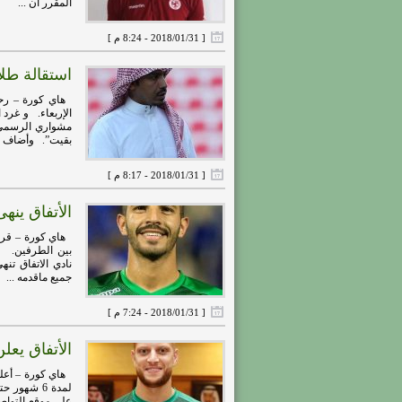
المقرر أن ...
[ 2018/01/31 - 8:24 م ]
استقالة طلا
هاي كورة – رحل 
الإربعاء. و غرد 
مشواري الرسمي م
بقيت”. وأضاف ..
[ 2018/01/31 - 8:17 م ]
الأتفاق ينه
هاي كورة – قررت 
بين الطرفين. و 
نادي الاتفاق تن
جميع ماقدمه ...
[ 2018/01/31 - 7:24 م ]
الأتفاق يع
هاي كورة – أعلن
لمدة 6 شهو
على موقع التواص