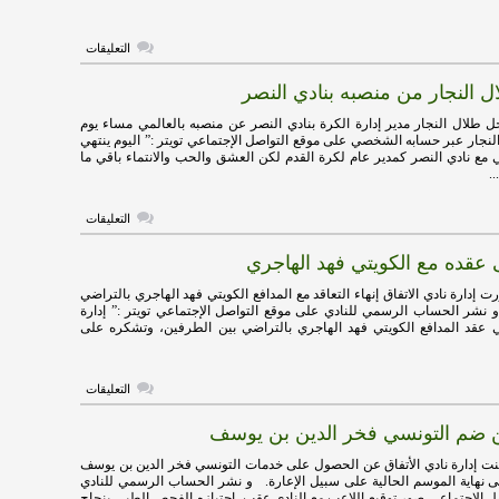
”
لمدة
خمس
على
التعليقات
سنوات
الفيصلي
مغلقة
يوقع
ل النجار من منصبه بنادي النصر
مخالصة
مالية
نهائية
طلال النجار مدير إدارة الكرة بنادي النصر عن منصبه بالعالمي مساء يوم
مع
النجار عبر حسابه الشخصي على موقع التواصل الإجتماعي تويتر :” اليوم ينتهي
سلطان
ع نادي النصر كمدير عام لكرة القدم لكن العشق والحب والانتماء باقي ما
البيشي
.
مغلقة
على
التعليقات
استقالة
طلال
ى عقده مع الكويتي فهد الهاجري
النجار
من
منصبه
إدارة نادي الاتفاق إنهاء التعاقد مع المدافع الكويتي فهد الهاجري بالتراضي
بنادي
نشر الحساب الرسمي للنادي على موقع التواصل الإجتماعي تويتر :” إدارة
النصر
هي عقد المدافع الكويتي فهد الهاجري بالتراضي بين الطرفين، وتشكره على
مغلقة
على
التعليقات
الأتفاق
ينهى
لن ضم التونسي فخر الدين بن يوسف
عقده
مع
الكويتي
ت إدارة نادي الأتفاق عن الحصول على خدمات التونسي فخر الدين بن يوسف
فهد
ر حتى نهاية الموسم الحالية على سبيل الإعارة. و نشر الحساب الرسمي للنادي
الهاجري
ل الإجتماعي صور توقيع اللاعب مع النادي عقب إجتيازه الفحص الطبي بنجاح