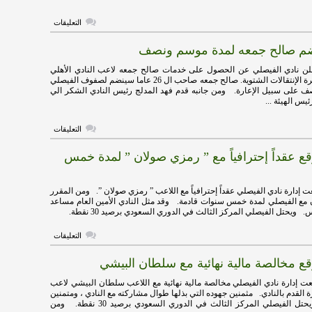
على
التعليقات
الفيصلي
يعلن
ضم صالح جمعه لمدة موسم ونصف
التعاقد
مع
البرازيلي
ن نادي الفيصلي عن الحصول على خدمات صالح جمعه لاعب النادي الأهلي
زي
المصري خلال فترة الإنتقالات الشتوية. صالح جمعه صاحب ال 26 عاما سينضم لصفوف الفيصلي
لوف
 على سبيل الإعارة. ومن جانبه قدم فهد المدلج رئيس النادي الشكر الي
مغلقة
يس الهيئة ...
على
التعليقات
الفيصلي
يضم
ع عقداً إحترافياً مع ” رمزي صولان ” لمدة خمس
صالح
جمعه
لمدة
موسم
إدارة نادي الفيصلي عقداً إحترافياً مع اللاعب ” رمزي صولان ”. ومن المقرر
ونصف
مع الفيصلي لمدة خمس سنوات قادمة. وقد مثل النادي الأمين العام مساعد
مغلقة
. ويحتل الفيصلي المركز الثالث في الدوري السعودي برصيد 30 نقطة.
على
التعليقات
الفيصلي
يوقع
قع مخالصة مالية نهائية مع سلطان البيشي
عقداً
إحترافياً
مع
 إدارة نادي الفيصلي مخالصة مالية نهائية مع اللاعب سلطان البيشي لاعب
”
ة القدم بالنادي. مثمنين جهوده التي بذلها طوال مشاركته مع النادي ، ومتمنين
رمزي
له التوفيق . ويحتل الفيصلي المركز الثالث في الدوري السعودي برصيد 30 نقطة. ومن
صولان