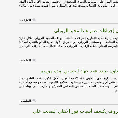
قب الفوز على الشباب بالدوري السعودي. وخطف الفريق الأول لكرة القدم
الأهم
بالنادي الأهلي فوز قاتل أمام نادي الشباب بنتيجة 3/2 في المباارة التي أقيمت مساء يوم الثلاثاء
امام
الشباب
مغلقة
على
التعليقات
عمر
السومة
ى إجراءات ضم عبدالمجيد الرويلي
يبارك
لجماهير
الأهلي
 إدارة نادي التعاون إجراءات التعاقد مع عبدالمجيد الرويلي خلال فترة
عقب
الإنتقالات الشتوية الحالية. و سينضم الرويلي الي الفريق الأول لكرة القدم بالنادي لمدة 6
الفوز
لموسم الحالي بنظام الإعارة. الرويلي كان قد إنتقال بعقد احترافي الي نادي
على
الشباب
مغلقة
على
التعليقات
التعاون
ينهى
عاون يجدد عقد جهاد الحسين لمدة موسم
إجراءات
ضم
عبدالمجيد
 إدارة نادي التعاون عقد لاعب الفريق الأول لكرة القدم بالنادي جهاد
الرويلي
لمقرر أن يستمر الحسين في صفوف سكري القصيم لمدة موسم مع أفضلية
مغلقة
ني. وتم تجديد التعاقد بدعم من المجلس التنفيذي و إدارة النادي وبناءً على
ي ...
على
التعليقات
رسمياً…
التعاون
روف يكشف أسباب فوز الاهلي الصعب على
يجدد
عقد
جهاد