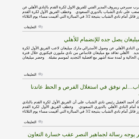
الحسين
 سيرجي ريبروف المدير الفني للفريق الاول لكرة القدم بالنادي الأهلي عن
لمدة
لصعب على نادي الشباب بالدوري السعودي. وخطف الفريق الأول لكرة القدم
موسم
مغلقة
بالنادي الأهلي فوز قاتل أمام نادي الشباب بنتيجة 3/2 في المباارة التي أقيمت مساء يوم الثلاثاء
على
التعليقات
سيرجي
ريبروف
يليغان يصل جده للإنضمام للأهلي
يكشف
أسباب
فوز
 النادي الأهلي عن وصول الأسترالي مارك ميليغان لاعب الفريق الأول لكرة
الاهلي
لجديد. الأهلي تعاقد مع ميليغان قادماص من نادي ملبورن فيكتوري خلال فترة
الصعب
ي الحالية و لمدة ستة أشهر مع افضلية التجديد لموسم مقبلة. وحضر ميليغان
على
الشباب
مغلقة
على
التعليقات
الأسترالي
ميليغان
ب…لم نوفق في استغلال الفرص و الحظ عاندنا
يصل
جده
للإنضمام
للأهلي
أحمد العقيل رئيس نادي الشباب على أن الفريق الأول لكرة القدم بالنادي
مغلقة
ة أمام النادي الأهلي بالدوري السعودي. وخطف الفريق الأول لكرة القدم
بالنادي الأهلي فوز قاتل أمام نادي الشباب بنتيجة 3/2 في المباارة التي أقيمت مساء يوم الثلاثاء
على
التعليقات
رئيس
الشباب…
 يوجه رسالة لجماهير النصر عقب خسارة التعاون
لم
نوفق