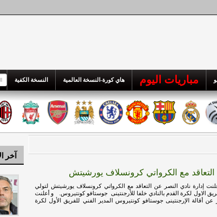
مباريات اليوم
و
هاي كورة-النسخة العالمية
النسخة الكفية
آخر ال
 التعاقد مع الكرواتي كرونسلاف يورشيتش
نت إدارة نادي النصر عن التعاقد مع الكرواتي كرونسلاف يورشيتش لتولي
لفريق الاول لكرة القدم بالنادي خلفا للأرجنتينى جوستافو كونتيروس. و أعلنت
ر عن أقالة الإرجنتينى جوستافو كونتيروس المدير الفني للفريق الأول لكرة