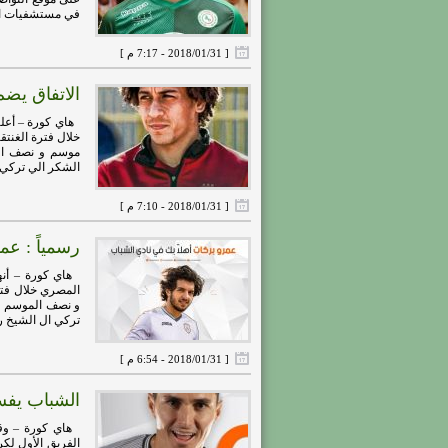
في مستشفيات الم
[ 2018/01/31 - 7:17 م ]
الاتفاق يض
هاي كورة – أعلنت
خلال فترة الغنت
موسم و نصف الم
الشكر الي تركي .
[ 2018/01/31 - 7:10 م ]
رسمياً : عم
هاي كورة – أنهت
المصري خلال فتر
و نصف الموسم عل
تركي ال الشيخ رئ
[ 2018/01/31 - 6:54 م ]
الشباب يفس
هاي كورة – وقع
الفريق الأول لكر